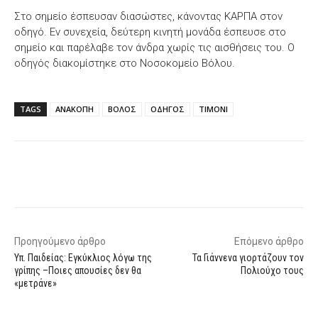
Στο σημείο έσπευσαν διασώστες, κάνοντας ΚΑΡΠΑ στον
οδηγό. Εν συνεχεία, δεύτερη κινητή μονάδα έσπευσε στο
σημείο και παρέλαβε τον άνδρα χωρίς τις αισθήσεις του. Ο
οδηγός διακομίστηκε στο Νοσοκομείο Βόλου.
TAGS
ΑΝΑΚΟΠΗ
ΒΟΛΟΣ
ΟΔΗΓΟΣ
ΤΙΜΟΝΙ
Facebook
X
WhatsApp
Email
Προηγούμενο άρθρο
Επόμενο άρθρο
Υπ. Παιδείας: Εγκύκλιος λόγω της
Τα Γιάννενα γιορτάζουν τον
γρίπης –Ποιες απουσίες δεν θα
Πολιούχο τους
«μετράνε»