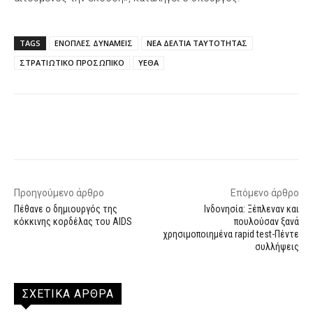
TAGS
ΕΝΟΠΛΕΣ ΔΥΝΑΜΕΙΣ
ΝΕΑ ΔΕΛΤΙΑ ΤΑΥΤΟΤΗΤΑΣ
ΣΤΡΑΤΙΩΤΙΚΟ ΠΡΟΣΩΠΙΚΟ
ΥΕΘΑ
Facebook
X
WhatsApp
Email
Προηγούμενο άρθρο
Επόμενο άρθρο
Πέθανε ο δημιουργός της
Ινδονησία: Ξέπλεναν και
κόκκινης κορδέλας του AIDS
πουλούσαν ξανά
χρησιμοποιημένα rapid test-Πέντε
συλλήψεις
ΣΧΕΤΙΚΑ ΑΡΘΡΑ