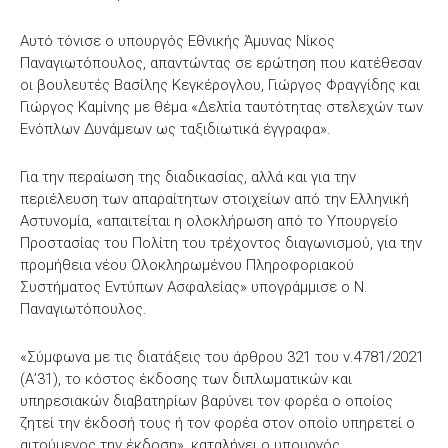
Αυτό τόνισε ο υπουργός Εθνικής Άμυνας Νίκος
Παναγιωτόπουλος, απαντώντας σε ερώτηση που κατέθεσαν
οι βουλευτές Βασίλης Κεγκέρογλου, Γιώργος Φραγγίδης και
Γιώργος Καμίνης με θέμα «Δελτία ταυτότητας στελεχών των
Ενόπλων Δυνάμεων ως ταξιδιωτικά έγγραφα».
Για την περαίωση της διαδικασίας, αλλά και για την
περιέλευση των απαραίτητων στοιχείων από την Ελληνική
Αστυνομία, «απαιτείται η ολοκλήρωση από το Υπουργείο
Προστασίας του Πολίτη του τρέχοντος διαγωνισμού, για την
προμήθεια νέου Ολοκληρωμένου Πληροφοριακού
Συστήματος Εντύπων Ασφαλείας» υπογράμμισε ο Ν.
Παναγιωτόπουλος.
«Σύμφωνα με τις διατάξεις του άρθρου 321 του ν.4781/2021
(Α’31), το κόστος έκδοσης των διπλωματικών και
υπηρεσιακών διαβατηρίων βαρύνει τον φορέα ο οποίος
ζητεί την έκδοσή τους ή τον φορέα στον οποίο υπηρετεί ο
αιτούμενος την έκδοση», καταλήγει ο υπουργός.