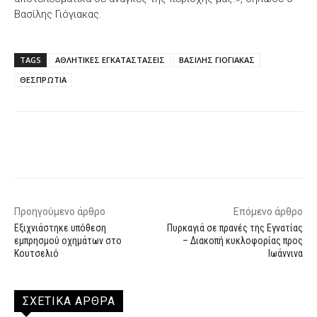
Βασίλης Γιόγιακας.
TAGS
ΑΘΛΗΤΙΚΕΣ ΕΓΚΑΤΑΣΤΑΣΕΙΣ
ΒΑΣΙΛΗΣ ΓΙΟΓΙΑΚΑΣ
ΘΕΣΠΡΩΤΙΑ
Facebook
X
WhatsApp
Email
Προηγούμενο άρθρο
Επόμενο άρθρο
Εξιχνιάστηκε υπόθεση
Πυρκαγιά σε πρανές της Εγνατίας
εμπρησμού οχημάτων στο
– Διακοπή κυκλοφορίας προς
Κουτσελιό
Ιωάννινα
ΣΧΕΤΙΚΑ ΑΡΘΡΑ