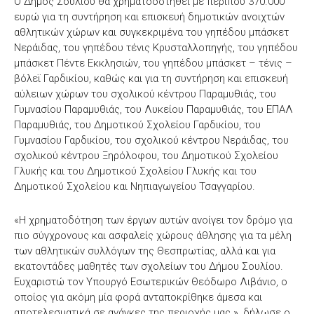
Ο Δήμος Σουλίου θα χρηματοδοτηθεί με περίπου 370.000
ευρώ για τη συντήρηση και επισκευή δημοτικών ανοιχτών
αθλητικών χώρων και συγκεκριμένα του γηπέδου μπάσκετ
Νεράιδας, του γηπέδου τένις Κρυσταλλοπηγής, του γηπέδου
μπάσκετ Πέντε Εκκλησιών, του γηπέδου μπάσκετ – τένις –
βόλεϊ Γαρδικίου, καθώς και για τη συντήρηση και επισκευή
αύλειων χώρων του σχολικού κέντρου Παραμυθιάς, του
Γυμνασίου Παραμυθιάς, του Λυκείου Παραμυθιάς, του ΕΠΑΛ
Παραμυθιάς, του Δημοτικού Σχολείου Γαρδικίου, του
Γυμνασίου Γαρδικίου, του σχολικού κέντρου Νεράιδας, του
σχολικού κέντρου Ξηρόλοφου, του Δημοτικού Σχολείου
Γλυκής και του Δημοτικού Σχολείου Γλυκής και του
Δημοτικού Σχολείου και Νηπιαγωγείου Τσαγγαρίου.
«Η χρηματοδότηση των έργων αυτών ανοίγει τον δρόμο για
πιο σύγχρονους και ασφαλείς χώρους άθλησης για τα μέλη
των αθλητικών συλλόγων της Θεσπρωτίας, αλλά και για
εκατοντάδες μαθητές των σχολείων του Δήμου Σουλίου.
Ευχαριστώ τον Υπουργό Εσωτερικών Θεόδωρο Λιβάνιο, ο
οποίος για ακόμη μία φορά ανταποκρίθηκε άμεσα και
αποτελεσματικά σε ανάγκες της περιοχής μας.», δήλωσε ο