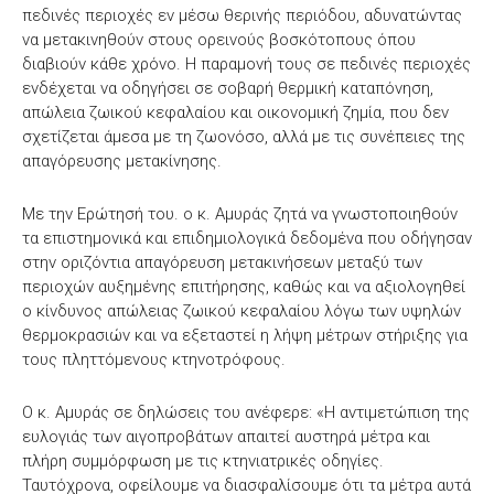
πεδινές περιοχές εν μέσω θερινής περιόδου, αδυνατώντας
να μετακινηθούν στους ορεινούς βοσκότοπους όπου
διαβιούν κάθε χρόνο. Η παραμονή τους σε πεδινές περιοχές
ενδέχεται να οδηγήσει σε σοβαρή θερμική καταπόνηση,
απώλεια ζωικού κεφαλαίου και οικονομική ζημία, που δεν
σχετίζεται άμεσα με τη ζωονόσο, αλλά με τις συνέπειες της
απαγόρευσης μετακίνησης.
Με την Ερώτησή του. ο κ. Αμυράς ζητά να γνωστοποιηθούν
τα επιστημονικά και επιδημιολογικά δεδομένα που οδήγησαν
στην οριζόντια απαγόρευση μετακινήσεων μεταξύ των
περιοχών αυξημένης επιτήρησης, καθώς και να αξιολογηθεί
ο κίνδυνος απώλειας ζωικού κεφαλαίου λόγω των υψηλών
θερμοκρασιών και να εξεταστεί η λήψη μέτρων στήριξης για
τους πληττόμενους κτηνοτρόφους.
Ο κ. Αμυράς σε δηλώσεις του ανέφερε: «Η αντιμετώπιση της
ευλογιάς των αιγοπροβάτων απαιτεί αυστηρά μέτρα και
πλήρη συμμόρφωση με τις κτηνιατρικές οδηγίες.
Ταυτόχρονα, οφείλουμε να διασφαλίσουμε ότι τα μέτρα αυτά