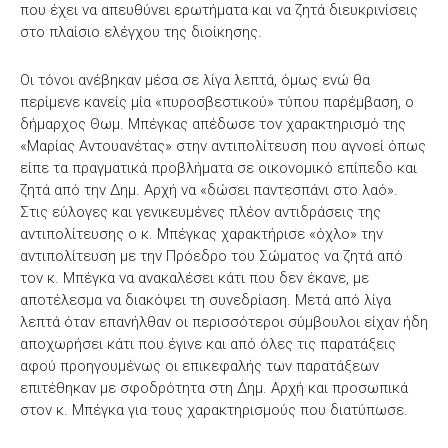
που έχει να απευθύνει ερωτήματα και να ζητά διευκρινίσεις
στο πλαίσιο ελέγχου της διοίκησης.
Οι τόνοι ανέβηκαν μέσα σε λίγα λεπτά, όμως ενώ θα
περίμενε κανείς μία «πυροσβεστικού» τύπου παρέμβαση, ο
δήμαρχος Θωμ. Μπέγκας απέδωσε τον χαρακτηρισμό της
«Μαρίας Αντουανέτας» στην αντιπολίτευση που αγνοεί όπως
είπε τα πραγματικά προβλήματα σε οικονομικό επίπεδο και
ζητά από την Δημ. Αρχή να «δώσει παντεσπάνι στο λαό».
Στις εύλογες και γενικευμένες πλέον αντιδράσεις της
αντιπολίτευσης ο κ. Μπέγκας χαρακτήρισε «όχλο» την
αντιπολίτευση με την Πρόεδρο του Σώματος να ζητά από
τον κ. Μπέγκα να ανακαλέσει κάτι που δεν έκανε, με
αποτέλεσμα να διακόψει τη συνεδρίαση. Μετά από λίγα
λεπτά όταν επανήλθαν οι περισσότεροι σύμβουλοι είχαν ήδη
αποχωρήσει κάτι που έγινε και από όλες τις παρατάξεις
αφού προηγουμένως οι επικεφαλής των παρατάξεων
επιτέθηκαν με σφοδρότητα στη Δημ. Αρχή και προσωπικά
στον κ. Μπέγκα για τους χαρακτηρισμούς που διατύπωσε.