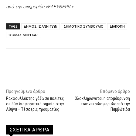
από την εφημερίδα «ΕΛΕΥΘΕΡΙΑ»
TAGS
ΔΗΜΟΣ ΙΩΑΝΝΙΤΩΝ
ΔΗΜΟΤΙΚΟ ΣΥΜΒΟΥΛΙΟ
ΔΙΑΚΟΠΗ
ΘΩΜΑΣ ΜΠΕΓΚΑΣ
Facebook
X
WhatsApp
Email
Προηγούμενο άρθρο
Επόμενο άρθρο
Ρακοσυλλέκτης γάζωσε πολίτες
Ολοκληρώνεται η απομάκρυνση
σε δύο διαφορετικά σημεία στην
των νεκρών ψαριών από την
Αθήνα – Τέσσερις τραυματίες
Παμβώτιδα
ΣΧΕΤΙΚΑ ΑΡΘΡΑ