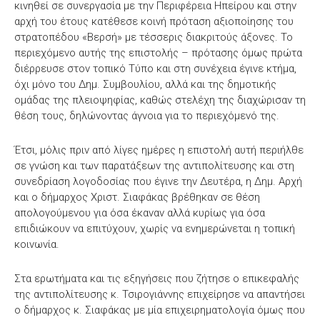
κινηθεί σε συνεργασία με την Περιφέρεια Ηπείρου και στην
αρχή του έτους κατέθεσε κοινή πρόταση αξιοποίησης του
στρατοπέδου «Βερσή» με τέσσερις διακριτούς άξονες. Το
περιεχόμενο αυτής της επιστολής – πρότασης όμως πρώτα
διέρρευσε στον τοπικό Τύπο και στη συνέχεια έγινε κτήμα,
όχι μόνο του Δημ. Συμβουλίου, αλλά και της δημοτικής
ομάδας της πλειοψηφίας, καθώς στελέχη της διαχώρισαν τη
θέση τους, δηλώνοντας άγνοια για το περιεχόμενό της.
Έτσι, μόλις πριν από λίγες ημέρες η επιστολή αυτή περιήλθε
σε γνώση και των παρατάξεων της αντιπολίτευσης και στη
συνεδρίαση λογοδοσίας που έγινε την Δευτέρα, η Δημ. Αρχή
και ο δήμαρχος Χριστ. Σιαφάκας βρέθηκαν σε θέση
απολογούμενου για όσα έκαναν αλλά κυρίως για όσα
επιδιώκουν να επιτύχουν, χωρίς να ενημερώνεται η τοπική
κοινωνία.
Στα ερωτήματα και τις εξηγήσεις που ζήτησε ο επικεφαλής
της αντιπολίτευσης κ. Τσιρογιάννης επιχείρησε να απαντήσει
ο δήμαρχος κ. Σιαφάκας με μία επιχειρηματολογία όμως που