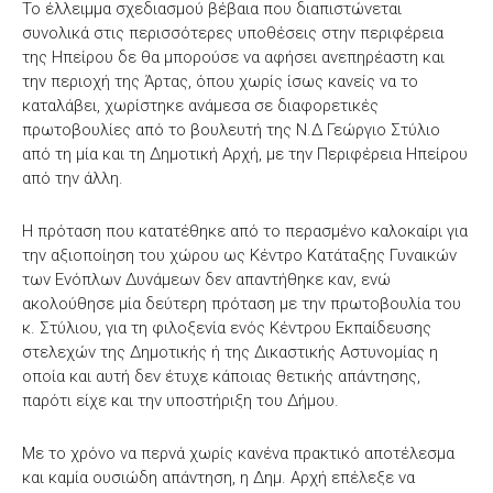
Το έλλειμμα σχεδιασμού βέβαια που διαπιστώνεται
συνολικά στις περισσότερες υποθέσεις στην περιφέρεια
της Ηπείρου δε θα μπορούσε να αφήσει ανεπηρέαστη και
την περιοχή της Άρτας, όπου χωρίς ίσως κανείς να το
καταλάβει, χωρίστηκε ανάμεσα σε διαφορετικές
πρωτοβουλίες από το βουλευτή της Ν.Δ Γεώργιο Στύλιο
από τη μία και τη Δημοτική Αρχή, με την Περιφέρεια Ηπείρου
από την άλλη.
Η πρόταση που κατατέθηκε από το περασμένο καλοκαίρι για
την αξιοποίηση του χώρου ως Κέντρο Κατάταξης Γυναικών
των Ενόπλων Δυνάμεων δεν απαντήθηκε καν, ενώ
ακολούθησε μία δεύτερη πρόταση με την πρωτοβουλία του
κ. Στύλιου, για τη φιλοξενία ενός Κέντρου Εκπαίδευσης
στελεχών της Δημοτικής ή της Δικαστικής Αστυνομίας η
οποία και αυτή δεν έτυχε κάποιας θετικής απάντησης,
παρότι είχε και την υποστήριξη του Δήμου.
Με το χρόνο να περνά χωρίς κανένα πρακτικό αποτέλεσμα
και καμία ουσιώδη απάντηση, η Δημ. Αρχή επέλεξε να