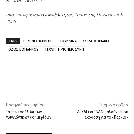
ΒΑΣΙΛΗΣ ΛΟΥΠΑΣ
από την εφημερίδα «Ανεξάρτητος Τύπος της Ηπείρου» 5-6-
2026
TAGS
ΕΞΥΠΝΕΣ ΚΑΜΕΡΕΣ
ΙΩΑΝΝΙΝΑ
ΚΥΚΛΟΦΟΡΙΑΚΟ
ΟΔΟΣ ΒΟΓΙΑΝΝΟΥ
ΤΕΧΝΗΤΗ-ΝΟΗΜΟΣΥΝΗ
Facebook
X
WhatsApp
Email
Προηγούμενο άρθρο
Επόμενο άρθρο
Τα πρωτοσέλιδα των
ΔΕΥΑΙ και ΣΥΔΛΙ καλούνται σε
γιαννιώτικων εφημερίδων
ακρόαση για το «Παρκιό»