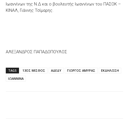
Ιωαννίνων της Ν.Δ και ο βουλευτής Ιωαννίνων του ΠΑΣΟΚ –
ΚΙΝΑΛ, Γιάννης Τσίμαρης.
ΑΛΕΞΑΝΔΡΟΣ ΠΑΠΑΔΟΠΟΥΛΟΣ
TAGS
13ΟΣ ΜΙΣΘΟΣ
ΑΔΕΔΥ
ΓΙΩΡΓΟΣ ΑΜΥΡΑΣ
ΕΚΔΗΛΩΣΗ
ΙΩΑΝΝΙΝΑ
Facebook
X
WhatsApp
Email