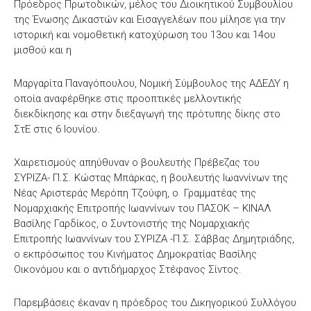
Πρόεδρος Πρωτοδικών, μέλος του Διοικητικού Συμβουλίου
της Ένωσης Δικαστών και Εισαγγελέων που μίλησε για την
ιστορική και νομοθετική κατοχύρωση του 13ου και 14ου
μισθού και η
Μαργαρίτα Παναγόπουλου, Νομική Σύμβουλος της ΑΔΕΔΥ η
οποία αναφέρθηκε στις προοπτικές μελλοντικής
διεκδίκησης και στην διεξαγωγή της πρότυπης δίκης στο
ΣτΕ στις 6 Ιουνίου.
Χαιρετισμούς απηύθυναν ο βουλευτής Πρέβεζας του
ΣΥΡΙΖΑ- Π.Σ. Κώστας Μπάρκας, η βουλευτής Ιωαννίνων της
Νέας Αριστεράς Μερόπη Τζούφη, ο Γραμματέας της
Νομαρχιακής Επιτροπής Ιωαννίνων του ΠΑΣΟΚ – ΚΙΝΑΛ
Βασίλης Γαρδίκος, ο Συντονιστής της Νομαρχιακής
Επιτροπής Ιωαννίνων του ΣΥΡΙΖΑ -Π.Σ. Σάββας Δημητριάδης,
ο εκπρόσωπος του Κινήματος Δημοκρατίας Βασίλης
Οικονόμου και ο αντιδήμαρχος Στέφανος Σίντος.
Παρεμβάσεις έκαναν η πρόεδρος του Δικηγορικού Συλλόγου