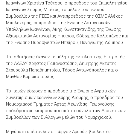
Ιωαννίνων Χριστίνα Τσέτσου, ο πρόεδρος του Επιμελητηρίου
Ιωαννίνων Σπύρος Μπέκας, το μέλος του Γενικού
Συμβουλίου της ΓΣΕΕ και Αντιπρόεδρος της ΟΣΜΕ Αλέκος
Μπαλακέρας, οι πρόεδροι της Ένωσης Αστυνομικών
Υπαλλήλων Ιωαννίνων, Άκης Κωνσταντινίδης, της Ένωσης
Αξιωματικών Αστυνομίας Ηπείρου, Θόδωρος Κολιοπάνος και
της Ένωσης Πυροσβεστών Ηπείρου, Παναγιώτης Λάμπρου.
Τοποθετήσεις έκαναν τα μέλη της Εκτελεστικής Επιτροπής
της ΑΔΕΔΥ Χρήστος Παπαναστάσης, Δημήτρης Ακτύπης,
Σταυρούλα Παπαδημητρίου, Τάσος Αντωνόπουλος και ο
Μάνθος Κυριακόπουλος
Το παρών έδωσαν ο πρόεδρος της Ένωσης Αγροτικών
Συνεταιρισμών Ιωαννίνων Χάρης Λιούρης, ο πρόεδρος του
Νομαρχιακού Τμήματος Άρτας Λεωνίδας Γεωργούσης,
πρόεδροι και εκπρόσωποι από το σύνολο των Διοικητικών
Συμβουλίων των Συλλόγων μελών του Νομαρχιακού.
Μηνύματα απέστειλαν ο Γιώργος Αμυράς, βουλευτής