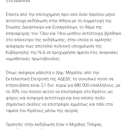
στα Ιωάννινα.
Έπειτα από την επιτυχημένη πριν από έναν περίπου μήνα
αντίστοιχη εκδήλωση στην Αθήνα με τη συμμετοχή της
Ένωσης Δικαστικών και Εισαγγελέων, το θέμα της
επαναφοράς του 13ου και 14ου μισθού αντίστοιχα, βρέθηκε
στο επίκεντρο της εκδήλωσης, στην οποία οι ομιλητές
ανέφεραν πως αποτελεί πολιτική υποχρέωση της
Κυβέρνησης της Ν.Δ να προχωρήσει άμεσα στις αναγκαίες
νομοθετικές πρωτοβουλίες.
Όπως ανέφερε μάλιστα ο Δημ. Μπράτης από την
Εκτελεστική Επιτροπή της ΑΔΕΔΥ, το συνολικό ποσό σε
ετήσια βάση είναι 2,1 δισ. ευρώ για 680.000 υπαλλήλους, με
το 30% του ποσού αυτού να επιστρέφει στο Κράτος ως
φόρος και εισφορά αντίστοιχα και ένα επίσης πολύ
σημαντικό σκέλος να επιστρέφει εμμέσως και πάλι στα
ταμεία του Κράτους μέσω της αγοράς.
Ομιλητές στην εκδήλωση ήταν ο Μιχάλης Τσέφας,