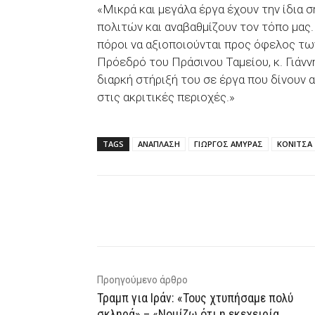
«Μικρά και μεγάλα έργα έχουν την ίδια 
πολιτών και αναβαθμίζουν τον τόπο μας.
πόροι να αξιοποιούνται προς όφελος τ
Πρόεδρό του Πράσινου Ταμείου, κ. Γιάννη
διαρκή στήριξή του σε έργα που δίνουν 
στις ακριτικές περιοχές.»
TAGS
ΑΝΑΠΛΑΣΗ
ΓΙΩΡΓΟΣ ΑΜΥΡΑΣ
ΚΟΝΙΤΣΑ
Facebook
X
WhatsAp
Προηγούμενο άρθρο
Τραμπ για Ιράν: «Τους χτυπήσαμε πολύ
σκληρά» – «Νομίζω ότι η εκεχειρία