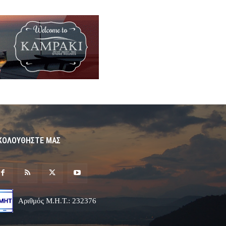
ΚΟΛΟΥΘΗΣΤΕ ΜΑΣ
Αριθμός Μ.Η.Τ.: 232376