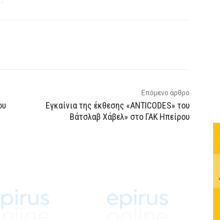
p
Email
Τυπώνω
Viber
Επόμενο άρθρο
ου
Εγκαίνια της έκθεσης «ANTICODES» του
Βάτσλαβ Χάβελ» στο ΓΑΚ Ηπείρου