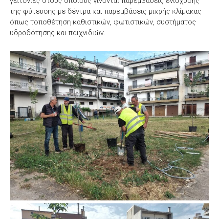
γειτονιές στους οποίους γίνονται παρεμβάσεις ενίσχυσης
της φύτευσης με δέντρα και παρεμβάσεις μικρής κλίμακας
όπως τοποθέτηση καθιστικών, φωτιστικών, συστήματος
υδροδότησης και παιχνιδιών.