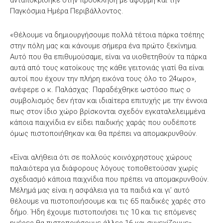
Παγκόσμια Ημέρα Περιβάλλοντος.
«Θέλουμε να δημιουργήσουμε πολλά τέτοια πάρκα τσέπης
στην πόλη μας και κάνουμε σήμερα ένα πρώτο ξεκίνημα.
Αυτό που θα επιθυμούσαμε, είναι να υιοθετηθούν τα πάρκα
αυτά από τους κατοίκους της κάθε γειτονιάς γιατί θα είναι
αυτοί που έχουν την πλήρη εικόνα τους όλο το 24ωρο»,
ανέφερε ο κ. Παλάσχας. Παραδέχθηκε ωστόσο πως ο
συμβολισμός δεν ήταν και ιδιαίτερα επιτυχής με την έννοια
πως στον ίδιο χώρο βρίσκονται σχεδόν εγκαταλελειμμένα
κάποια παιχνίδια εν είδει παιδικής χαράς που ουδέποτε
όμως πιστοποιήθηκαν και θα πρέπει να απομακρυνθούν.
«Είναι αλήθεια ότι σε πολλούς κοινόχρηστους χώρους
παλαιότερα για διάφορους λόγους τοποθετούσαν χωρίς
σχεδιασμό κάποια παιχνίδια που πρέπει να απομακρυνθούν.
Μέλημά μας είναι η ασφάλεια για τα παιδιά και γι’ αυτό
θέλουμε να πιστοποιήσουμε και τις 65 παιδικές χαρές στο
δήμο. Ήδη έχουμε πιστοποιήσει τις 10 και τις επόμενες
ημέρες θα πιστοποιήσουμε άλλες 16 και συνεχίζουμε»,