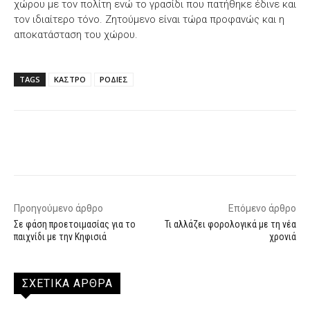
χώρου με τον πολίτη ενώ το γρασίδι που πατήθηκε έδινε και
τον ιδιαίτερο τόνο. Ζητούμενο είναι τώρα προφανώς και η
αποκατάσταση του χώρου.
TAGS
ΚΑΣΤΡΟ
ΡΟΔΙΕΣ
Facebook
X
WhatsApp
Email
Προηγούμενο άρθρο
Επόμενο άρθρο
Σε φάση προετοιμασίας για το
Τι αλλάζει φορολογικά με τη νέα
παιχνίδι με την Κηφισιά
χρονιά
ΣΧΕΤΙΚΑ ΑΡΘΡΑ