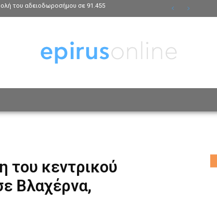
βολή του αδειοδωροσήμου σε 91.455
ΟΣΩΠΑ
ΤΡΟΠΟΣ ΖΩΗΣ
ΑΦΙΕΡΩΜΑΤΑ
MO
η του κεντρικού
σε Βλαχέρνα,