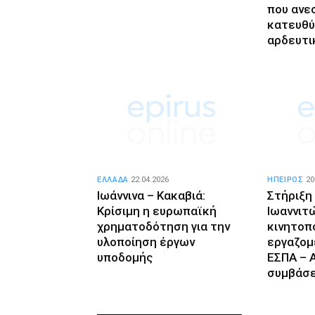
που ανε
κατευθύ
αρδευτι
ΕΛΛΑΔΑ
22.04.2026
ΗΠΕΙΡΟΣ
20
Ιωάννινα – Κακαβιά:
Στήριξη
Κρίσιμη η ευρωπαϊκή
Ιωαννιτ
χρηματοδότηση για την
κινητοπ
υλοποίηση έργων
εργαζομ
υποδομής
ΕΣΠΑ – Α
συμβάσε