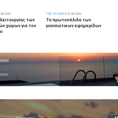
.08.2026
TOP STORIES
05.08.2026
 λειτουργίας των
Τα πρωτοσέλιδα των
ών χώρων για τον
γιαννιώτικων εφημερίδων
το