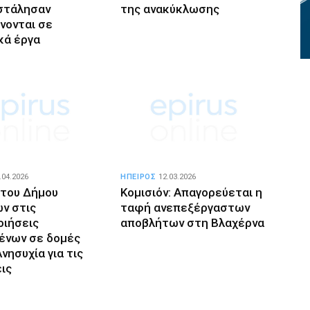
στάλησαν
της ανακύκλωσης
νονται σε
κά έργα
.04.2026
ΗΠΕΙΡΟΣ
12.03.2026
 του Δήμου
Κομισιόν: Απαγορεύεται η
ών στις
ταφή ανεπεξέργαστων
οιήσεις
αποβλήτων στη Βλαχέρνα
ένων σε δομές
νησυχία για τις
ις