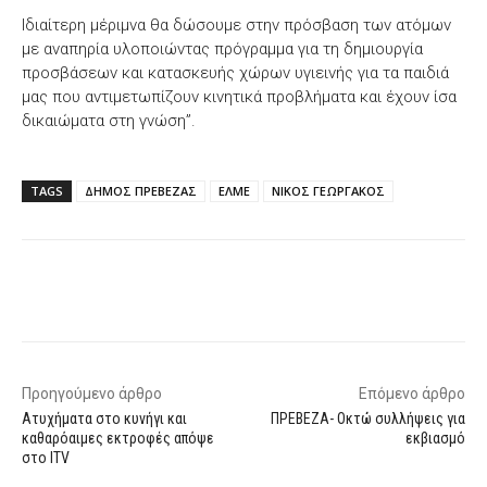
Ιδιαίτερη μέριμνα θα δώσουμε στην πρόσβαση των ατόμων
με αναπηρία υλοποιώντας πρόγραμμα για τη δημιουργία
προσβάσεων και κατασκευής χώρων υγιεινής για τα παιδιά
μας που αντιμετωπίζουν κινητικά προβλήματα και έχουν ίσα
δικαιώματα στη γνώση”.
TAGS
ΔΗΜΟΣ ΠΡΕΒΕΖΑΣ
ΕΛΜΕ
ΝΙΚΟΣ ΓΕΩΡΓΑΚΟΣ
Facebook
X
WhatsApp
Email
Προηγούμενο άρθρο
Επόμενο άρθρο
Ατυχήματα στο κυνήγι και
ΠΡΕΒΕΖΑ- Οκτώ συλλήψεις για
καθαρόαιμες εκτροφές απόψε
εκβιασμό
στο ITV