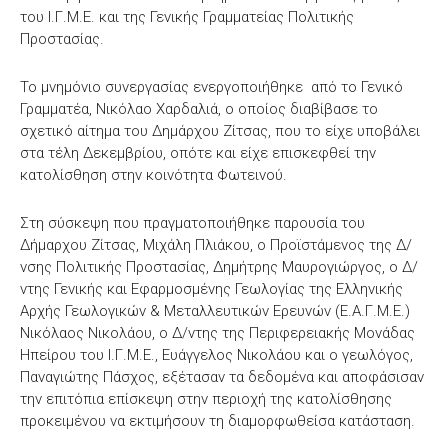
του Ι.Γ.Μ.Ε. και της Γενικής Γραμματείας Πολιτικής
Προστασίας.
Το μνημόνιο συνεργασίας ενεργοποιήθηκε από το Γενικό
Γραμματέα, Νικόλαο Χαρδαλιά, ο οποίος διαβίβασε το
σχετικό αίτημα του Δημάρχου Ζίτσας, που το είχε υποβάλει
στα τέλη Δεκεμβρίου, οπότε και είχε επισκεφθεί την
κατολίσθηση στην κοινότητα Φωτεινού.
Στη σύσκεψη που πραγματοποιήθηκε παρουσία του
Δήμαρχου Ζίτσας, Μιχάλη Πλιάκου, ο Προϊστάμενος της Δ/
νσης Πολιτικής Προστασίας, Δημήτρης Μαυρογιώργος, ο Δ/
ντης Γενικής και Εφαρμοσμένης Γεωλογίας της Ελληνικής
Αρχής Γεωλογικών & Μεταλλευτικών Ερευνών (Ε.Α.Γ.Μ.Ε.)
Νικόλαος Νικολάου, ο Δ/ντης της Περιφερειακής Μονάδας
Ηπείρου του Ι.Γ.Μ.Ε., Ευάγγελος Νικολάου και ο γεωλόγος,
Παναγιώτης Πάσχος, εξέτασαν τα δεδομένα και αποφάσισαν
την επιτόπια επίσκεψη στην περιοχή της κατολίσθησης
προκειμένου να εκτιμήσουν τη διαμορφωθείσα κατάσταση.