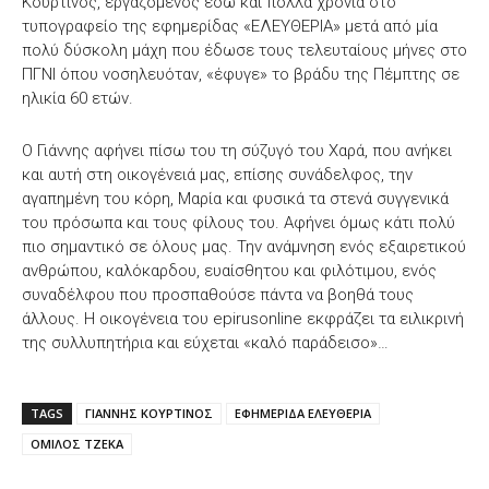
Κουρτίνος, εργαζόμενος εδώ και πολλά χρόνια στο
τυπογραφείο της εφημερίδας «ΕΛΕΥΘΕΡΙΑ» μετά από μία
πολύ δύσκολη μάχη που έδωσε τους τελευταίους μήνες στο
ΠΓΝΙ όπου νοσηλευόταν, «έφυγε» το βράδυ της Πέμπτης σε
ηλικία 60 ετών.
Ο Γιάννης αφήνει πίσω του τη σύζυγό του Χαρά, που ανήκει
και αυτή στη οικογένειά μας, επίσης συνάδελφος, την
αγαπημένη του κόρη, Μαρία και φυσικά τα στενά συγγενικά
του πρόσωπα και τους φίλους του. Αφήνει όμως κάτι πολύ
πιο σημαντικό σε όλους μας. Την ανάμνηση ενός εξαιρετικού
ανθρώπου, καλόκαρδου, ευαίσθητου και φιλότιμου, ενός
συναδέλφου που προσπαθούσε πάντα να βοηθά τους
άλλους. Η οικογένεια του epirusonline εκφράζει τα ειλικρινή
της συλλυπητήρια και εύχεται «καλό παράδεισο»…
TAGS
ΓΙΑΝΝΗΣ ΚΟΥΡΤΙΝΟΣ
ΕΦΗΜΕΡΙΔΑ ΕΛΕΥΘΕΡΙΑ
ΟΜΙΛΟΣ ΤΖΕΚΑ