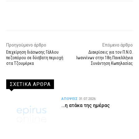
Facebook
X
WhatsApp
Email
Προηγούμενο άρθρο
Επόμενο άρθρο
Επιχείρηση διάσωσης Γάλλου
Διακρίσεις για τον Π.Ν.Ο.
πεζοπόρου σε δύσβατη περιοχή
Ιωαννίνων στην 18η Πανελλήνια
στα Τζουμέρκα
Συνάντηση Κωπηλασίας
ΣΧΕΤΙΚΑ ΑΡΘΡΑ
ΑΠΟΨΕΙΣ
31.07.2026
…η ατάκα της ημέρας