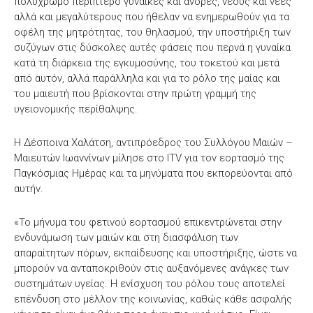
πολύχρωμο περίπτερο γυναίκες και άνδρες, νέους και νέες
αλλά και μεγαλύτερους που ήθελαν να ενημερωθούν για τα
οφέλη της μητρότητας, του θηλασμού, την υποστήριξη των
συζύγων στις δύσκολες αυτές φάσεις που περνά η γυναίκα
κατά τη διάρκεια της εγκυμοσύνης, του τοκετού και μετά
από αυτόν, αλλά παράλληλα και για το ρόλο της μαίας και
του μαιευτή που βρίσκονται στην πρώτη γραμμή της
υγειονομικής περίθαλψης.
Η Δέσποινα Χαλάτση, αντιπρόεδρος του Συλλόγου Μαιών –
Μαιευτών Ιωαννίνων μίλησε στο ITV για τον εορτασμό της
Παγκόσμιας Ημέρας και τα μηνύματα που εκπορεύονται από
αυτήν.
«Το μήνυμα του φετινού εορτασμού επικεντρώνεται στην
ενδυνάμωση των μαιών και στη διασφάλιση των
απαραίτητων πόρων, εκπαίδευσης και υποστήριξης, ώστε να
μπορούν να ανταποκριθούν στις αυξανόμενες ανάγκες των
συστημάτων υγείας. Η ενίσχυση του ρόλου τους αποτελεί
επένδυση στο μέλλον της κοινωνίας, καθώς κάθε ασφαλής