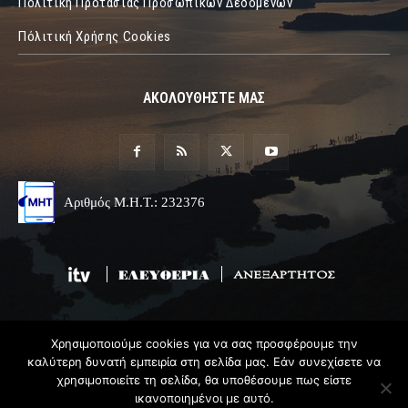
Πολιτική Προτασίας Προσωπικών Δεδομένων
Πόλιτική Χρήσης Cookies
ΑΚΟΛΟΥΘΗΣΤΕ ΜΑΣ
Αριθμός Μ.Η.Τ.: 232376
Χρησιμοποιούμε cookies για να σας προσφέρουμε την
© 2019 Epirus Online
καλύτερη δυνατή εμπειρία στη σελίδα μας. Εάν συνεχίσετε να
χρησιμοποιείτε τη σελίδα, θα υποθέσουμε πως είστε
Σχεδιασμός & Ανάπτυξη
Angel
Web
ικανοποιημένοι με αυτό.