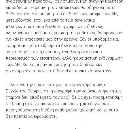
αναφέρθηκαν παραπάνω, δεν σημαίνει κατ’ ανάγκην καλύτερη
εκπαίδευση. Η μείωση των εισακτέων θα οδηγήσει μετά
βεβαιότητος στη μείωση του αριθμού των αποφοίτων ΑΕΙ,
μετριάζοντας, έτσι, ένα από τα τρία συγκριτικά
πλεονεκτήματα που διαθέτει η χώρα στις διεθνείς
αξιολογήσεις, μαζί με τη μείωση της μαθητικής διαρροής και
τις καλές επιδόσεις μας στην έρευνα. Εάν οι υποδομές και
το προσωπικό στα Ιδρύματα δεν επαρκούν για την
ικανοποίησή του, η ενδεδειγμένη λύση δεν είναι ο
περιορισμός των εισακτέων, αλλά η ουσιαστική ενδυνάμωση
των ΑΕΙ. Χωρίς σημαντική αύξηση των διαθέσιμων
οικονομικών πόρων, αυτό δεν είναι πρακτικά δυνατόν».
Τέλος, για την πρώτη κατηγορία των αντιδράσεων, η
Σύγκλητος θεωρεί, ότι η διαγραφή των «αιώνιων» φοιτητών
(παρότι δεν αποδέχεται τον όρο), δε θα έχει προσμετρήσιμη
επίδραση στο εκπαιδευτικό και ερευνητικό έργο, ούτε
προηγούμενο στη διεθνή ακαδημαϊκή πρακτική και γι’ αυτό
δεν πρέπει να εφαρμοστεί.