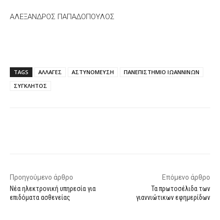
ΑΛΕΞΑΝΔΡΟΣ ΠΑΠΑΔΟΠΟΥΛΟΣ
TAGS
ΑΛΛΑΓΕΣ
ΑΣΤΥΝΟΜΕΥΣΗ
ΠΑΝΕΠΙΣΤΗΜΙΟ ΙΩΑΝΝΙΝΩΝ
ΣΥΓΚΛΗΤΟΣ
Facebook
X
WhatsApp
Email
Προηγούμενο άρθρο
Επόμενο άρθρο
Νέα ηλεκτρονική υπηρεσία για
Τα πρωτοσέλιδα των
επιδόματα ασθενείας
γιαννιώτικων εφημερίδων