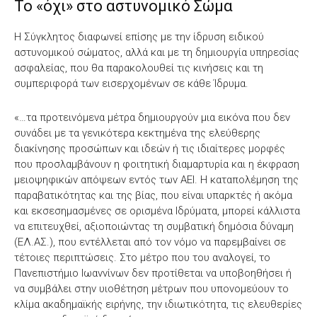
Το «όχι» στο αστυνομικό Σώμα
Η Σύγκλητος διαφωνεί επίσης με την ίδρυση ειδικού
αστυνομικού σώματος, αλλά και με τη δημιουργία υπηρεσίας
ασφαλείας, που θα παρακολουθεί τις κινήσεις και τη
συμπεριφορά των εισερχομένων σε κάθε Ίδρυμα.
«…τα προτεινόμενα μέτρα δημιουργούν μια εικόνα που δεν
συνάδει με τα γενικότερα κεκτημένα της ελεύθερης
διακίνησης προσώπων και ιδεών ή τις ιδιαίτερες μορφές
που προσλαμβάνουν η φοιτητική διαμαρτυρία και η έκφραση
μειοψηφικών απόψεων εντός των ΑΕΙ. Η καταπολέμηση της
παραβατικότητας και της βίας, που είναι υπαρκτές ή ακόμα
και εκσεσημασμένες σε ορισμένα Ιδρύματα, μπορεί κάλλιστα
να επιτευχθεί, αξιοποιώντας τη συμβατική δημόσια δύναμη
(ΕΛ.ΑΣ.), που εντέλλεται από τον νόμο να παρεμβαίνει σε
τέτοιες περιπτώσεις. Στο μέτρο που του αναλογεί, το
Πανεπιστήμιο Ιωαννίνων δεν προτίθεται να υποβοηθήσει ή
να συμβάλει στην υιοθέτηση μέτρων που υπονομεύουν το
κλίμα ακαδημαϊκής ειρήνης, την ιδιωτικότητα, τις ελευθερίες