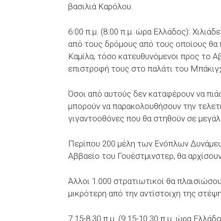
βασιλιά Καρόλου.
6:00 π.μ. (8:00 π.μ. ώρα Ελλάδος): Χιλι
από τους δρόμους από τους οποίους θα 
Καμίλα, τόσο κατευθυνόμενοι προς το Α
επιστροφή τους στο παλάτι του Μπάκιγ
Όσοι από αυτούς δεν καταφέρουν να πιά
μπορούν να παρακολουθήσουν την τελετ
γιγαντοοθόνες που θα στηθούν σε μεγάλ
Περίπου 200 μέλη των Ενόπλων Δυνάμεω
Αββαείο του Γουέστμινστερ, θα αρχίσουν
Άλλοι 1.000 στρατιωτικοί θα πλαισιώσουν
μικρότερη από την αντίστοιχη της στέψη
7:15-8:30 π.μ. (9:15-10:30 π.μ. ώρα Ελλ