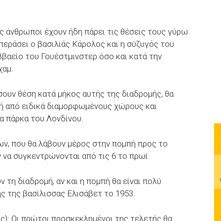
άδες άνθρωποι έχουν ήδη πάρει τις θέσεις τους γύρω
περάσει ο βασιλιάς Κάρολος και η σύζυγός του
ββαείο του Γουέστμινστερ όσο και κατά την
χαμ.
σουν θέση κατά μήκος αυτής της διαδρομής, θα
ή από ειδικά διαμορφωμένους χώρους και
α πάρκα του Λονδίνου.
ν, που θα λάβουν μέρος στην πομπή προς το
 να συγκεντρώνονται από τις 6 το πρωί.
 τη διαδρομή, αν και η πομπή θα είναι πολύ
ς της βασίλισσας Ελισάβετ το 1953.
άδος): Οι πρώτοι προσκεκλημένοι της τελετής θα