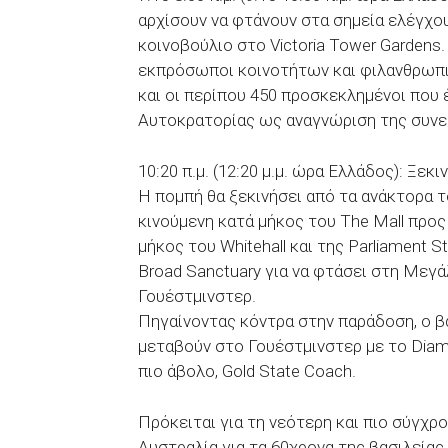
αρχίσουν να φτάνουν στα σημεία ελέγχο
κοινοβούλιο στο Victoria Tower Gardens
εκπρόσωποι κοινοτήτων και φιλανθρωπ
και οι περίπου 450 προσκεκλημένοι που 
Αυτοκρατορίας ως αναγνώριση της συνε
10:20 π.μ. (12:20 μ.μ. ώρα Ελλάδος): Ξεκι
Η πομπή θα ξεκινήσει από τα ανάκτορα τ
κινούμενη κατά μήκος του The Mall προς
μήκος του Whitehall και της Parliament St
Broad Sanctuary για να φτάσει στη Μεγ
Γουέστμινστερ.
Πηγαίνοντας κόντρα στην παράδοση, ο βα
μεταβούν στο Γουέστμινστερ με το Diamo
πιο άβολο, Gold State Coach.
Πρόκειται για τη νεότερη και πιο σύγχρ
Αυστραλία για τα 60χρονα της βασιλείας