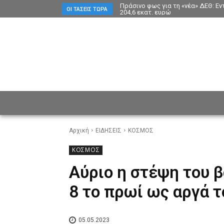
Πράσινο φως για τη «νέα» ΔΕΘ: Ε
ΟΙ ΤΆΣΕΙΣ ΤΏΡΑ
204,6 εκατ. ευρώ
ΕΙΔΗΣΕΙΣ
CULTURE
ΠΡ
Αρχική
ΕΙΔΗΣΕΙΣ
ΚΟΣΜΟΣ
ΚΟΣΜΟΣ
Αύριο η στέψη του β
8 το πρωί ως αργά 
05.05.2023