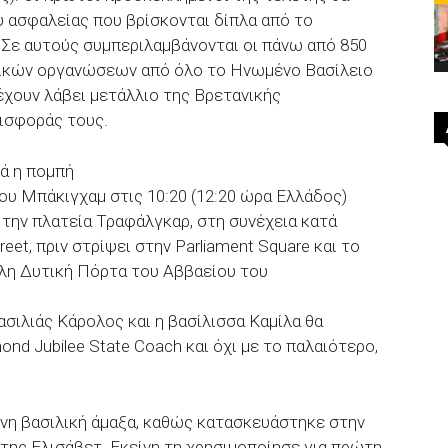
υ ασφαλείας που βρίσκονται δίπλα από το
. Σε αυτούς συμπεριλαμβάνονται οι πάνω από 850
ικών οργανώσεων από όλο το Ηνωμένο Βασίλειο
έχουν λάβει μετάλλιο της Βρετανικής
ισφοράς τους.
νά η πομπή
ου Μπάκιγχαμ στις 10:20 (12:20 ώρα Ελλάδος)
 την πλατεία Τραφάλγκαρ, στη συνέχεια κατά
reet, πριν στρίψει στην Parliament Square και το
άλη Δυτική Πόρτα του Αββαείου του
σιλιάς Κάρολος και η βασίλισσα Καμίλα θα
nd Jubilee State Coach και όχι με το παλαιότερο,
ονη βασιλική άμαξα, καθώς κατασκευάστηκε στην
 της Ελισάβετ. Εκείνη τη χρησιμοποίησε για πρώτη