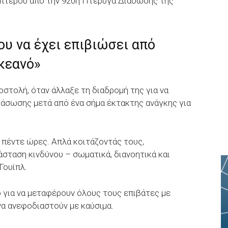
κοπτέρου από την 920η Πτέρυγα Διάσωσης της
υ να έχει επιβιώσει από
κεανό»
στολή, όταν άλλαξε τη διαδρομή της για να
ιάσωσης μετά από ένα σήμα έκτακτης ανάγκης για
 πέντε ώρες. Απλά κοιτάζοντάς τους,
σταση κινδύνου – σωματικά, διανοητικά και
Γουίπλ.
 για να μεταφέρουν όλους τους επιβάτες με
να ανεφοδιαστούν με καύσιμα.