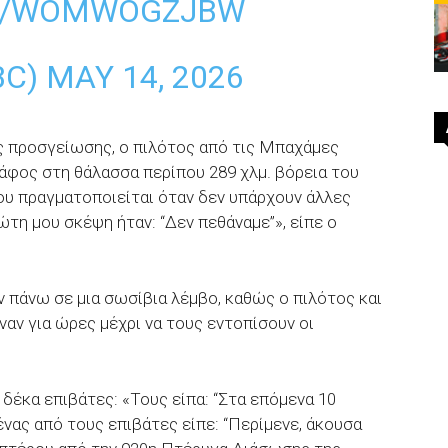
OM/WOMWOGZJBW
BC)
MAY 14, 2026
ς προσγείωσης, ο πιλότος από τις Μπαχάμες
φος στη θάλασσα περίπου 289 χλμ. βόρεια του
που πραγματοποιείται όταν δεν υπάρχουν άλλες
ώτη μου σκέψη ήταν: “Δεν πεθάναμε”», είπε ο
πάνω σε μια σωσίβια λέμβο, καθώς ο πιλότος και
ναν για ώρες μέχρι να τους εντοπίσουν οι
δέκα επιβάτες: «Τους είπα: “Στα επόμενα 10
ένας από τους επιβάτες είπε: “Περίμενε, άκουσα