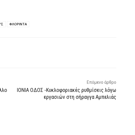
ΥΣ
ΦΛΟΡΙΝΤΑ
p
Email
Τυπώνω
Viber
Επόμενο άρθρο
λλο
ΙΟΝΙΑ ΟΔΟΣ -Κυκλοφοριακές ρυθμίσεις λόγω
εργασιών στη σήραγγα Αμπελιάς