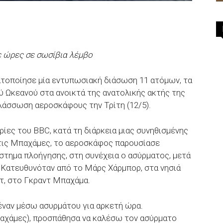
ε ώρες σε σωσίβια λέμβο
οποίησε μία εντυπωσιακή διάσωση 11 ατόμων, τα
ύ Ωκεανού στα ανοικτά της ανατολικής ακτής της
λάσσωση αεροσκάφους την Τρίτη (12/5).
ίες του BBC, κατά τη διάρκεια μιας συνηθισμένης
τις Μπαχάμες, το αεροσκάφος παρουσίασε
στημα πλοήγησης, στη συνέχεια ο ασύρματος, μετά
. Κατευθυνόταν από το Μάρς Χάρμπορ, στα νησιά
τ, στο Γκραντ Μπαχάμα.
έναν μέσω ασυρμάτου για αρκετή ώρα.
αχάμες), προσπάθησα να καλέσω τον ασύρματο