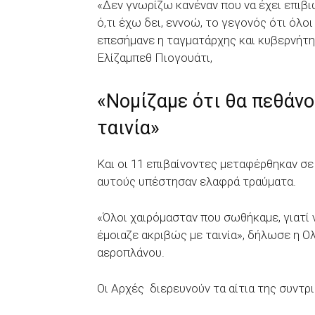
«Δεν γνωρίζω κανέναν που να έχει επιβ
ό,τι έχω δει, εννοώ, το γεγονός ότι όλοι
επεσήμανε η ταγματάρχης και κυβερνήτ
Ελίζαμπεθ Πιογουάτι,
«Νομίζαμε ότι θα πεθάνο
ταινία»
Και οι 11 επιβαίνοντες μεταφέρθηκαν σ
αυτούς υπέστησαν ελαφρά τραύματα.
«Όλοι χαιρόμασταν που σωθήκαμε, γιατί 
έμοιαζε ακριβώς με ταινία», δήλωσε η Ολ
αεροπλάνου.
Οι Αρχές διερευνούν τα αίτια της συντ