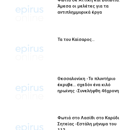
Φωτιά σε Αττική και Βοιωτία:
Άμεσα οι μελέτες για τα
αντιπλημμυρικά έργα
Τα του Καίσαρος…
Θεσσαλονίκη -Το πλυντήριο
έκρυβε… σχεδόν ένα κιλό
ηρωίνης -Συνελήφθη 46χρονη
Φωτιά στο Λασίθι στο Καρύδι
Σητείας -Εστάλη μήνυμα του