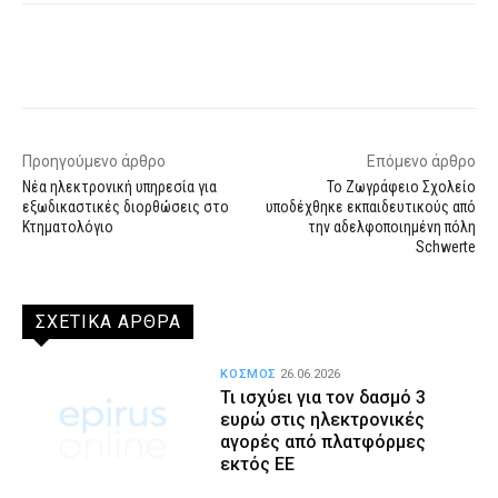
Facebook
X
WhatsApp
Email
Προηγούμενο άρθρο
Επόμενο άρθρο
Νέα ηλεκτρονική υπηρεσία για
Το Ζωγράφειο Σχολείο
εξωδικαστικές διορθώσεις στο
υποδέχθηκε εκπαιδευτικούς από
Κτηματολόγιο
την αδελφοποιημένη πόλη
Schwerte
ΣΧΕΤΙΚΑ ΑΡΘΡΑ
ΚΟΣΜΟΣ
26.06.2026
Τι ισχύει για τον δασμό 3
ευρώ στις ηλεκτρονικές
αγορές από πλατφόρμες
εκτός ΕΕ