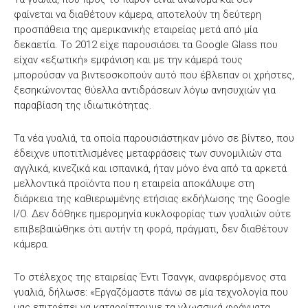
φαίνεται να διαθέτουν κάμερα, αποτελούν τη δεύτερη
προσπάθεια της αμερικανικής εταιρείας μετά από μία
δεκαετία. Το 2012 είχε παρουσιάσει τα Google Glass που
είχαν «εξωτική» εμφάνιση και με την κάμερά τους
μπορούσαν να βιντεοσκοπούν αυτό που έβλεπαν οι χρήστες,
ξεσηκώνοντας θύελλα αντιδράσεων λόγω ανησυχιών για
παραβίαση της ιδιωτικότητας.
Τα νέα γυαλιά, τα οποία παρουσιάστηκαν μόνο σε βίντεο, που
έδειχνε υποτιτλισμένες μεταφράσεις των συνομιλιών στα
αγγλικά, κινεζικά και ισπανικά, ήταν μόνο ένα από τα αρκετά
μελλοντικά προϊόντα που η εταιρεία αποκάλυψε στη
διάρκεια της καθιερωμένης ετήσιας εκδήλωσης της Google
I/O. Δεν δόθηκε ημερομηνία κυκλοφορίας των γυαλιών ούτε
επιβεβαιώθηκε ότι αυτήν τη φορά, πράγματι, δεν διαθέτουν
κάμερα.
Το στέλεχος της εταιρείας Έντι Τσανγκ, αναφερόμενος στα
γυαλιά, δήλωσε: «Εργαζόμαστε πάνω σε μία τεχνολογία που
μας επιτρέπει να καταρρίπτουμε τα γλωσσικά φράγματα,