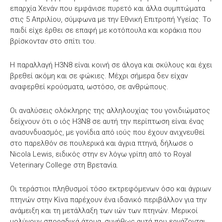
επαρχία Χενάν που εμφάνισε πυρετό και άλλα συμπτώματα
στις 5 Απριλίου, σύμφωνα με την Εθνική Επιτροπή Υγείας. Το
παιδί είχε έρθει σε επαφή με κοτόπουλα και κοράκια που
βρίσκονταν στο σπίτι του.
Η παραλλαγή H3N8 είναι κοινή σε άλογα και σκύλους και έχει
βρεθεί ακόμη και σε φώκιες. Μέχρι σήμερα δεν είχαν
αναφερθεί κρούσματα, ωστόσο, σε ανθρώπους.
Οι αναλύσεις ολόκληρης της αλληλουχίας του γονιδιώματος
δείχνουν ότι ο ιός H3N8 σε αυτή την περίπτωση είναι ένας
ανασυνδυασμός, με γονίδια από ιούς που έχουν ανιχνευθεί
στο παρελθόν σε πουλερικά και άγρια ​​πτηνά, δήλωσε ο
Nicola Lewis, ειδικός στην εν λόγω γρίπη από το Royal
Veterinary College στη Βρετανία.
Οι τεράστιοι πληθυσμοί τόσο εκτρεφόμενων όσο και άγριων
πτηνών στην Κίνα παρέχουν ένα ιδανικό περιβάλλον για την
ανάμειξη και τη μετάλλαξη των ιών των πτηνών. Μερικοί
μολύνουν σποραδικά άτομα, συνήθως αυτά που εργάζονται