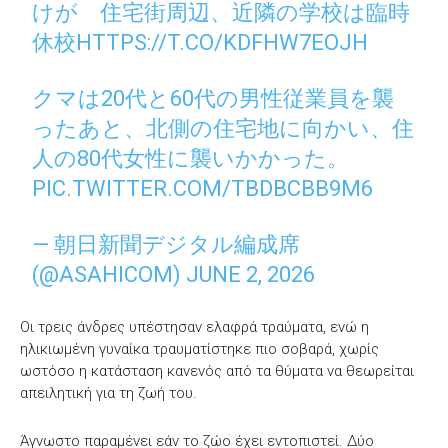
けが 住宅街周辺、近隣の学校は臨時
休校
HTTPS://T.CO/KDFHW7EOJH
クマは20代と60代の男性従業員を襲
ったあと、北側の住宅地に向かい、住
人の80代女性に襲いかかった。
PIC.TWITTER.COM/TBDBCBB9M6
— 朝日新聞デジタル編成席
(@ASAHICOM)
JUNE 2, 2026
Οι τρεις άνδρες υπέστησαν ελαφρά τραύματα, ενώ η
ηλικιωμένη γυναίκα τραυματίστηκε πιο σοβαρά, χωρίς
ωστόσο η κατάσταση κανενός από τα θύματα να θεωρείται
απειλητική για τη ζωή του.
Άγνωστο παραμένει εάν το ζώο έχει εντοπιστεί. Δύο