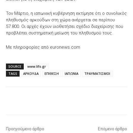
Τον Μάρτιο, η ιαπωνική κυβέρνηση εκτίμησε ότι ο συνολικός
πληθυσμός αρκούδων στη χώρα ανέρχεται σε περίπου
57.800. Οι αρχές έχουν υιοθετήσει σχέδιο διαχείρισης που
προβλέπει συστηματική μείωση του πληθυσμού τους.
Με πληροφορίες από euronews.com
SOURCE
www.lifo.gr
TAGS
ΑΡΚΟΥΔΑ
ΕΠΙΘΕΣΗ
ΙΑΠΩΝΙΑ
ΤΡΑΥΜΑΤΙΣΜΟΙ
Facebook
X
WhatsApp
Email
Προηγούμενο άρθρο
Επόμενο άρθρο