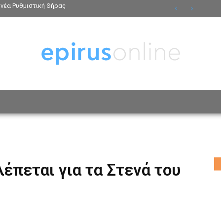
νέα Ρυθμιστική Θήρας
ΟΣΩΠΑ
ΤΡΟΠΟΣ ΖΩΗΣ
ΑΦΙΕΡΩΜΑΤΑ
MO
λέπεται για τα Στενά του