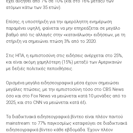
έχει αυξηθεί από 7% σε 10% (και στο 16% μεταξύ των
ατόμων κάτω των 35 ετών).
Επίσης, η υποστήριξη για την αμερόληπτη ενημέρωση
παραμένει υψηλή, φαίνεται να μην επηρεάζεται σε μεγάλο
βαθμό από τις αλλαγές στην «κατανάλωση» ειδήσεων, με τη
στήριξη να σημειώνει πτώση 3% από το 2020.
Στις ΗΠΑ, η εμπιστοσύνη στις ειδήσεις ανέρχεται στο 25%,
και είναι ακόμη χαμηλότερη (15%) μεταξύ των Αμερικανών
με δεξιές πολιτικές πεποιθήσεις.
Ορισμένα μεγάλα ειδησεογραφικά μέσα έχουν σημειώσει
μεγάλες πτώσεις, με την εμπιστοσύνη τόσο στο CBS News
όσο και στο Fox News να μειώνεται κατά 10 μονάδες από το
2025, και στο CNN να μειώνεται κατά έξι.
Τα διαδικτυακά ειδησεογραφικά βίντεο είναι πλέον παντού
mainstream: το 77% παγκοσμίως καταφεύγει σε διαδικτυακά
ειδησεογραφικά βίντεο κάθε εβδομάδα. Έχουν πλέον