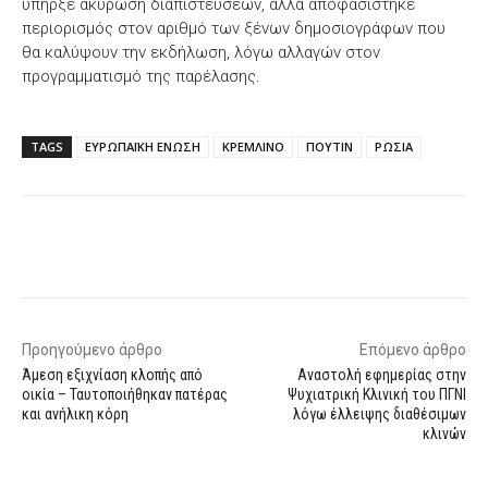
υπήρξε ακύρωση διαπιστεύσεων, αλλά αποφασίστηκε
περιορισμός στον αριθμό των ξένων δημοσιογράφων που
θα καλύψουν την εκδήλωση, λόγω αλλαγών στον
προγραμματισμό της παρέλασης.
TAGS
ΕΥΡΩΠΑΪΚΗ ΕΝΩΣΗ
ΚΡΕΜΛΙΝΟ
ΠΟΥΤΙΝ
ΡΩΣΙΑ
Facebook
X
WhatsApp
Email
Προηγούμενο άρθρο
Επόμενο άρθρο
Άμεση εξιχνίαση κλοπής από
Αναστολή εφημερίας στην
οικία – Ταυτοποιήθηκαν πατέρας
Ψυχιατρική Κλινική του ΠΓΝΙ
και ανήλικη κόρη
λόγω έλλειψης διαθέσιμων
κλινών