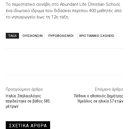
Το περιστατικό συνέβη στο Abundant Life Christian School,
ένα ιδιωτικό ίδρυμα που διδάσκει περίπου 400 μαθητές από
το νηπιαγωγείο έως τη 12η τάξη.
TAGS
ΟΥΙΣΚΟΝΣΙΝ
ΠΥΡΟΒΟΛΙΣΜΟΙ
ΧΡΙΣΤΙΑΝΙΚΟ ΣΧΟΛΕΙΟ
Facebook
X
WhatsApp
Email
Προηγούμενο άρθρο
Επόμενο άρθρο
Ιταλία: Σπηλαιολόγος
Πέθανε ο ηθοποιός Δημήτρης
παγιδεύτηκε σε βάθος 585
Ήμελλος σε ηλικία 57 ετών
μέτρων
ΣΧΕΤΙΚΑ ΑΡΘΡΑ