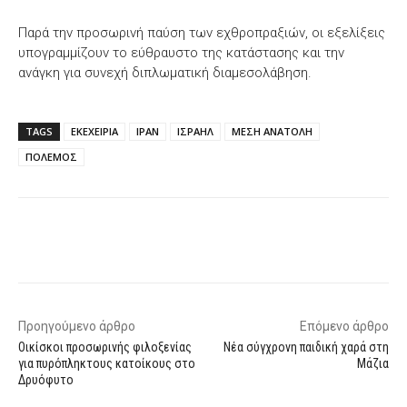
Παρά την προσωρινή παύση των εχθροπραξιών, οι εξελίξεις
υπογραμμίζουν το εύθραυστο της κατάστασης και την
ανάγκη για συνεχή διπλωματική διαμεσολάβηση.
TAGS
ΕΚΕΧΕΙΡΙΑ
ΙΡΑΝ
ΙΣΡΑΗΛ
ΜΕΣΗ ΑΝΑΤΟΛΗ
ΠΟΛΕΜΟΣ
Facebook
X
WhatsApp
Email
Προηγούμενο άρθρο
Επόμενο άρθρο
Οικίσκοι προσωρινής φιλοξενίας
Νέα σύγχρονη παιδική χαρά στη
για πυρόπληκτους κατοίκους στο
Μάζια
Δρυόφυτο