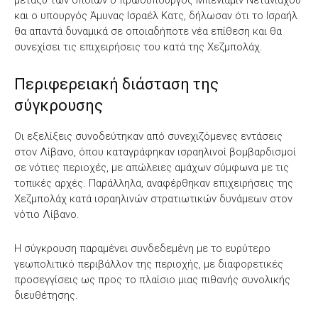
μεταξύ των οποίων ο πρωθυπουργός Μπενιαμίν Νετανιάχου
και ο υπουργός Άμυνας Ισραέλ Κατς, δήλωσαν ότι το Ισραήλ
θα απαντά δυναμικά σε οποιαδήποτε νέα επίθεση και θα
συνεχίσει τις επιχειρήσεις του κατά της Χεζμπολάχ.
Περιφερειακή διάσταση της
σύγκρουσης
Οι εξελίξεις συνοδεύτηκαν από συνεχιζόμενες εντάσεις
στον Λίβανο, όπου καταγράφηκαν ισραηλινοί βομβαρδισμοί
σε νότιες περιοχές, με απώλειες αμάχων σύμφωνα με τις
τοπικές αρχές. Παράλληλα, αναφέρθηκαν επιχειρήσεις της
Χεζμπολάχ κατά ισραηλινών στρατιωτικών δυνάμεων στον
νότιο Λίβανο.
Η σύγκρουση παραμένει συνδεδεμένη με το ευρύτερο
γεωπολιτικό περιβάλλον της περιοχής, με διαφορετικές
προσεγγίσεις ως προς το πλαίσιο μιας πιθανής συνολικής
διευθέτησης.