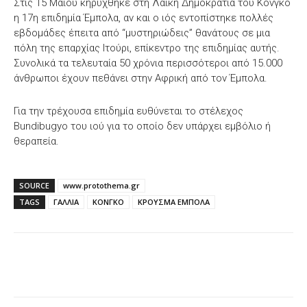
Στις 15 Μαΐου κηρύχθηκε στη Λαϊκή Δημοκρατία του Κονγκό
η 17η επιδημία Έμπολα, αν και ο ιός εντοπίστηκε πολλές
εβδομάδες έπειτα από “μυστηριώδεις” θανάτους σε μια
πόλη της επαρχίας Ιτούρι, επίκεντρο της επιδημίας αυτής.
Συνολικά τα τελευταία 50 χρόνια περισσότεροι από 15.000
άνθρωποι έχουν πεθάνει στην Αφρική από τον Έμπολα.
Για την τρέχουσα επιδημία ευθύνεται το στέλεχος
Bundibugyo του ιού για το οποίο δεν υπάρχει εμβόλιο ή
θεραπεία.
SOURCE
www.protothema.gr
TAGS
ΓΑΛΛΙΑ
ΚΟΝΓΚΟ
ΚΡΟΥΣΜΑ ΕΜΠΟΛΑ
Facebook
X
WhatsApp
Email