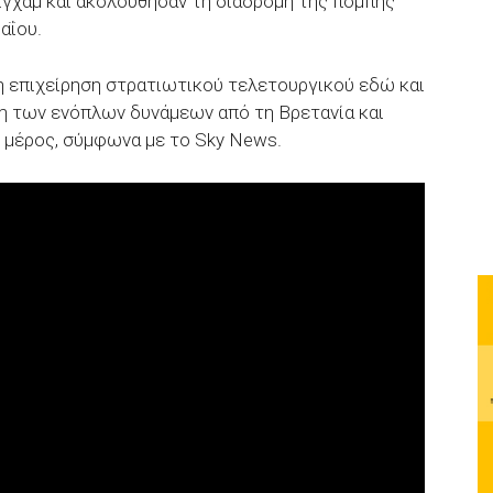
γχαμ και ακολούθησαν τη διαδρομή της πομπής
αΐου.
η επιχείρηση στρατιωτικού τελετουργικού εδώ και
λη των ενόπλων δυνάμεων από τη Βρετανία και
 μέρος, σύμφωνα με το Sky News.