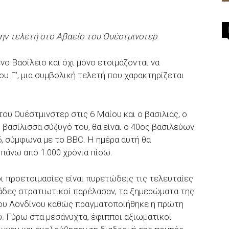
 την τελετή στο Αβαείο του Ουέστμινστερ
ο Βασίλειο και όχι μόνο ετοιμάζονται να
υ Γ’, μια συμβολική τελετή που χαρακτηρίζεται
ου Ουέστμινστερ στις 6 Μαΐου και ο βασιλιάς, ο
η βασίλισσα σύζυγό του, θα είναι ο 40ος βασιλεύων
6, σύμφωνα με το BBC. Η ημέρα αυτή θα
πάνω από 1.000 χρόνια πίσω.
οι προετοιμασίες είναι πυρετώδεις τις τελευταίες
άδες στρατιωτικοί παρέλασαν, τα ξημερώματα της
του Λονδίνου καθώς πραγματοποιήθηκε η πρώτη
υ. Γύρω στα μεσάνυχτα, έφιπποι αξιωματικοί