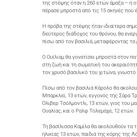
της στέψης όταν η 260 ετών άμαξα – η ο
πέρασε μπροστά από τις 15 σκηνές που 
Η πρόβα της στέψης ήταν ιδιαίτερα σημα
δεύτερος διάδοχος του θρόνου, θα ενερ
πίσω από τον βασιλιά, μεταφέροντας τα ρ
Ο Ουίλιαμ θα γονατίσει μπροστά στον πατ
στη ζωή και τη σωματική του ακεραιότητα
τον χρυσό βασιλικό του χιτώνα, γνωστό 
Πίσω από τον βασιλιά Κάρολο θα ακολου
Μπάρκλεϊ, 13 ετών, εγγονός της Σάρα Τρ
Όλιβερ Τσόλμοντλι, 13 ετών, γιος του μ
Ουαλίας, και ο Ραλφ Τολεμάχε, 12 ετών.
Τη βασίλισσα Καμίλα θα ακολουθούν τα τρ
ηλικίας 13 ετών, παιδιά της κόρης της Λ