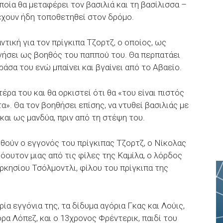
ποία θα μεταφέρει τον βασιλιά και τη βασίλισσα –
έχουν ήδη τοποθετηθεί στον δρόμο.
ντική για τον πρίγκιπα Τζορτζ, ο οποίος, ως
γήσει ως βοηθός του παππού του. Θα περπατάει
άσα του ενώ μπαίνει και βγαίνει από το Αβαείο.
έρα του και θα ορκιστεί ότι θα «του είναι πιστός
». Θα τον βοηθήσει επίσης, να ντυθεί βασιλιάς με
και ως μανδύα, πριν από τη στέψη του.
θούν ο εγγονός του πρίγκιπας Τζορτζ, ο Νίκολας
όουτον μιας από τις φίλες της Καμίλα, ο λόρδος
αρκησίου Τσόλμοντλι, φίλου του πρίγκιπα της
ία εγγόνια της, τα δίδυμα αγόρια Γκας και Λούις,
όρα Λόπεζ, και ο 13χρονος Φρέντερικ, παιδί του