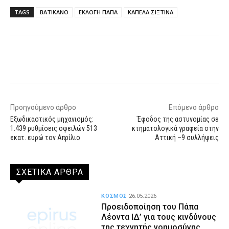
TAGS
ΒΑΤΙΚΑΝΟ
ΕΚΛΟΓΗ ΠΑΠΑ
ΚΑΠΕΛΑ ΣΙΞΤΙΝΑ
Facebook
X
WhatsApp
Email
Προηγούμενο άρθρο
Επόμενο άρθρο
Εξωδικαστικός μηχανισμός:
Έφοδος της αστυνομίας σε
1.439 ρυθμίσεις οφειλών 513
κτηματολογικά γραφεία στην
εκατ. ευρώ τον Απρίλιο
Αττική –9 συλλήψεις
ΣΧΕΤΙΚΑ ΑΡΘΡΑ
ΚΟΣΜΟΣ
26.05.2026
Προειδοποίηση του Πάπα
Λέοντα ΙΔ’ για τους κινδύνους
της τεχνητής νοημοσύνης