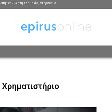
πη: 42,2°C στη Σλοβακία, στερεύει ο
ΟΣΩΠΑ
ΤΡΟΠΟΣ ΖΩΗΣ
ΑΦΙΕΡΩΜΑΤΑ
MO
ο Χρηματιστήριο