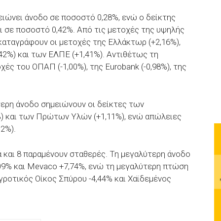
ιώνει άνοδο σε ποσοστό 0,28%, ενώ ο δείκτης
ι σε ποσοστό 0,42%. Από τις μετοχές της υψηλής
αταγράφουν οι μετοχές της Ελλάκτωρ (+2,16%),
1,42%) και των ΕΛΠΕ (+1,41%). Αντιθέτως τη
ς του ΟΠΑΠ (-1,00%), της Eurobank (-0,98%), της
τερη άνοδο σημειώνουν οι δείκτες των
) και των Πρώτων Υλών (+1,11%), ενώ απώλειες
12%).
ά και 8 παραμένουν σταθερές. Τη μεγαλύτερη άνοδο
09% και Mevaco +7,74%, ενώ τη μεγαλύτερη πτώση
Αγροτικός Οίκος Σπύρου -4,44% και Χαϊδεμένος