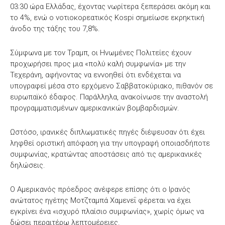
03:30 ώρα Ελλάδας, έχοντας νωρίτερα ξεπεράσει ακόμη και
το 4%, ενώ ο νοτιοκορεατικός Kospi σημείωσε εκρηκτική
άνοδο της τάξης του 7,8%.
Σύμφωνα με τον Τραμπ, οι Ηνωμένες Πολιτείες έχουν
προχωρήσει προς μια «πολύ καλή συμφωνία» με την
Τεχεράνη, αφήνοντας να εννοηθεί ότι ενδέχεται να
υπογραφεί μέσα στο ερχόμενο Σαββατοκύριακο, πιθανόν σε
ευρωπαϊκό έδαφος. Παράλληλα, ανακοίνωσε την αναστολή
προγραμματισμένων αμερικανικών βομβαρδισμών.
Ωστόσο, ιρανικές διπλωματικές πηγές διέψευσαν ότι έχει
ληφθεί οριστική απόφαση για την υπογραφή οποιασδήποτε
συμφωνίας, κρατώντας αποστάσεις από τις αμερικανικές
δηλώσεις.
Ο Αμερικανός πρόεδρος ανέφερε επίσης ότι ο Ιρανός
ανώτατος ηγέτης Μοτζταμπά Χαμενεΐ φέρεται να έχει
εγκρίνει ένα «ισχυρό πλαίσιο συμφωνίας», χωρίς όμως να
δώσει περαιτέρω λεπτομέρειες.