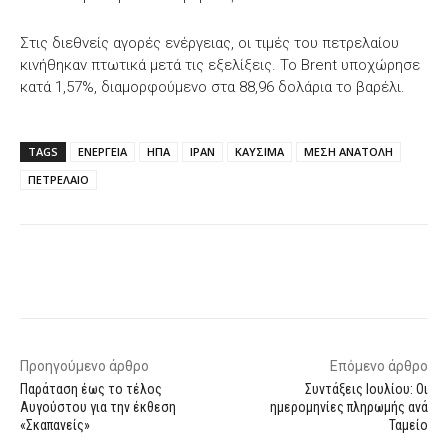
Στις διεθνείς αγορές ενέργειας, οι τιμές του πετρελαίου
κινήθηκαν πτωτικά μετά τις εξελίξεις. Το Brent υποχώρησε
κατά 1,57%, διαμορφούμενο στα 88,96 δολάρια το βαρέλι.
TAGS
ΕΝΕΡΓΕΙΑ
ΗΠΑ
ΙΡΑΝ
ΚΑΥΣΙΜΑ
ΜΕΣΗ ΑΝΑΤΟΛΗ
ΠΕΤΡΕΛΑΙΟ
Facebook
X
WhatsApp
Email
Προηγούμενο άρθρο
Επόμενο άρθρο
Παράταση έως το τέλος
Συντάξεις Ιουλίου: Οι
Αυγούστου για την έκθεση
ημερομηνίες πληρωμής ανά
«Σκαπανείς»
Ταμείο