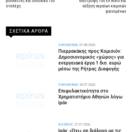
βουλευτές και συνολικά 150
επιστροφή του Ελ Νίνιο και
στελέχη
αύξηση ακραίων καιρικών
φαινομένων
ΣΧΕΤΙΚΑ ΑΡΘΡΑ
ΟΙΚΟΝΟΜΙΑ
07.08.2026
Πιερρακάκης προς Κομισιόν:
Δημοσιονομικός «χώρος» για
ενεργειακά έργα 1 δισ. ευρώ
μέσω της Ρήτρας Διαφυγής
ΟΙΚΟΝΟΜΙΑ
30.07.2026
Επιφυλακτικότητα στο
Χρηματιστήριο Αθηνών λόγω
Ιράν
ΚΟΣΜΟΣ
27.07.2026
Ιράν: «Όχι» σε διάλογο με τις