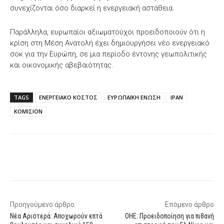
συνεχίζονται όσο διαρκεί η ενεργειακή αστάθεια.
Παράλληλα, ευρωπαίοι αξιωματούχοι προειδοποιούν ότι η
κρίση στη Μέση Ανατολή έχει δημιουργήσει νέο ενεργειακό
σοκ για την Ευρώπη, σε μια περίοδο έντονης γεωπολιτικής
και οικονομικής αβεβαιότητας.
TAGS
ΕΝΕΡΓΕΙΑΚΟ ΚΟΣΤΟΣ
ΕΥΡΩΠΑΪΚΗ ΕΝΩΣΗ
ΙΡΑΝ
ΚΟΜΙΣΙΟΝ
Facebook
X
WhatsApp
Email
Προηγούμενο άρθρο
Επόμενο άρθρο
Νέα Αριστερά: Αποχωρούν επτά
ΟΗΕ: Προειδοποίηση για πιθανή