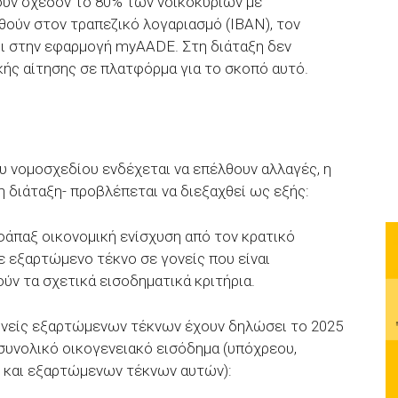
τουν σχεδόν το 80% των νοικοκυριών με
θούν στον τραπεζικό λογαριασμό (ΙΒΑΝ), τον
ι στην εφαρμογή myAADE. Στη διάταξη δεν
ής αίτησης σε πλατφόρμα για το σκοπό αυτό.
ου νομοσχεδίου ενδέχεται να επέλθουν αλλαγές, η
η διάταξη- προβλέπεται να διεξαχθεί ως εξής:
φάπαξ οικονομική ενίσχυση από τον κρατικό
 εξαρτώμενο τέκνο σε γονείς που είναι
ύν τα σχετικά εισοδηματικά κριτήρια.
 γονείς εξαρτώμενων τέκνων έχουν δηλώσει το 2025
ν συνολικό οικογενειακό εισόδημα (υπόχρεου,
 και εξαρτώμενων τέκνων αυτών):