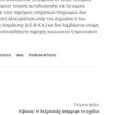
σμούς τοπικής αυτοδιοίκησης και τα νομικά
και τους παρόχους υπηρεσιών πληρωμών, δεν
ρά ή άλλη κράτηση υπέρ του Δημοσίου ή του
 Ασφάλισης (e-Ε.Φ.Κ.Α.) και δεν λαμβάνεται υπόψη
ή οποιασδήποτε παροχής κοινωνικού ή προνοιακού
ΝΙΣΧΥΣΗ
ΠΑΙΔΙ
ΥΠΟΒΟΛΗ ΑΙΤΗΣΗΣ
p
Email
Τυπώνω
Viber
Επόμενο άρθρο
Λίβανος: Η Χεζμπολάχ απέρριψε το σχέδιο