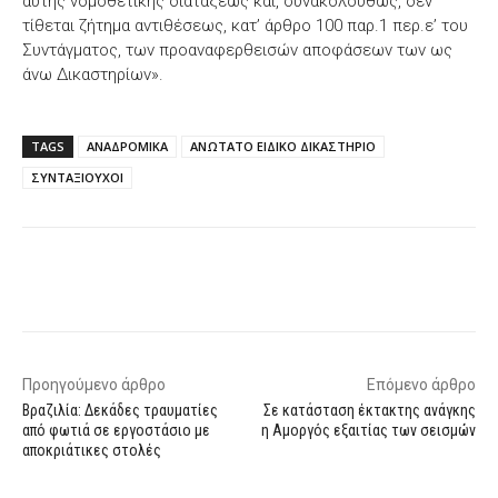
αυτής νομοθετικής διατάξεως και, συνακολούθως, δεν
τίθεται ζήτηµα αντιθέσεως, κατ’ άρθρο 100 παρ.1 περ.ε’ του
Συντάγµατος, των προαναφερθεισών αποφάσεων των ως
άνω Δικαστηρίων».
TAGS
ΑΝΑΔΡΟΜΙΚΑ
ΑΝΩΤΑΤΟ ΕΙΔΙΚΟ ΔΙΚΑΣΤΗΡΙΟ
ΣΥΝΤΑΞΙΟΥΧΟΙ
Facebook
X
WhatsApp
Email
Προηγούμενο άρθρο
Επόμενο άρθρο
Βραζιλία: Δεκάδες τραυματίες
Σε κατάσταση έκτακτης ανάγκης
από φωτιά σε εργοστάσιο με
η Αμοργός εξαιτίας των σεισμών
αποκριάτικες στολές