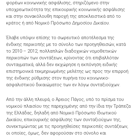
φορέων κοινωνικής ασφάλισης, στηριζόμενο στην
υποχρεωτικότητα της επικουρικής κοινωνικής ασφάλισης
και στην συνακόλουθη παροχή της αποκλειστικά από το
κράτος ή από Νομικό Πρόσωπο Δημοσίου Δικαίου.
Έλαβε υπόψιν επίσης το σωρευτικό αποτέλεσμα της
ένδικης περικοπής με το σύνολο των προηγηθεισών, κατά
το 2010 – 2012, πολλαπλών διαδοχικών νομοθετικών
περικοπών των συντάξεων, κρίνοντας ότι επιβαλλόταν
συνταγματικά, αλλά δεν εκχώρησε η εκπόνηση ειδικής
επιστημονικά τεκμηριωμένης μελέτης ως προς την επιρροή
της ένδικης ρύθμισης στον πυρήνα του κοινωνικο-
ασφαλιστικού δικαιώματος των εν λόγω συνταξιούχων.
Από την άλλη πλευρά, ο Άρειος Πάγος, υπό το πρίσμα του
νομικού πλαισίου της παρεχομένης από την ίδια την Τράπεζα
της Ελλάδας, δηλαδή από Νομικό Πρόσωπο Ιδιωτικού
Δικαίου, επικουρικής ασφάλισης των συνταξιούχων της,
συνεκτιμώντας με τις προηγηθείσες περικοπές συντάξεων,
οι οποίες, όμως, δεν αφορούσαν στο σύνολο και