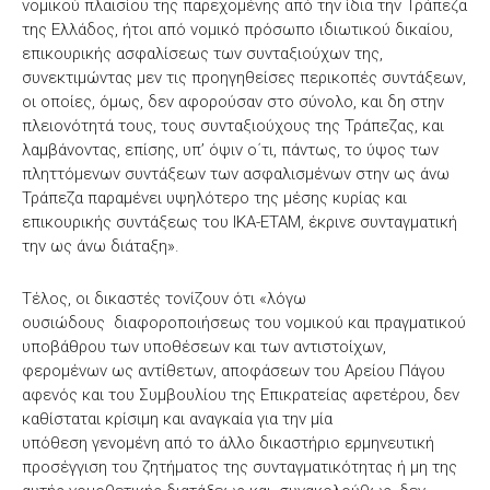
νοµικού πλαισίου της παρεχοµένης από την ίδια την Τράπεζα
της Ελλάδος, ήτοι από νοµικό πρόσωπο ιδιωτικού δικαίου,
επικουρικής ασφαλίσεως των συνταξιούχων της,
συνεκτιμώντας µεν τις προηγηθείσες περικοπές συντάξεων,
οι οποίες, όµως, δεν αφορούσαν στο σύνολο, και δη στην
πλειονότητά τους, τους συνταξιούχους της Τράπεζας, και
λαμβάνοντας, επίσης, υπ’ όψιν ο΄τι, πάντως, το ύψος των
πληττόμενων συντάξεων των ασφαλισμένων στην ως άνω
Τράπεζα παραµένει υψηλότερο της µέσης κυρίας και
επικουρικής συντάξεως του ΙΚΑ-ΕΤΑΜ, έκρινε συνταγµατική
την ως άνω διάταξη».
Τέλος, οι δικαστές τονίζουν ότι «λόγω
ουσιώδους διαφοροποιήσεως του νοµικού και πραγματικού
υποβάθρου των υποθέσεων και των αντιστοίχων,
φερομένων ως αντίθετων, αποφάσεων του Αρείου Πάγου
αφενός και του Συµβουλίου της Επικρατείας αφετέρου, δεν
καθίσταται κρίσιμη και αναγκαία για την μία
υπόθεση γενομένη από το άλλο δικαστήριο ερμηνευτική
προσέγγιση του ζητήματος της συνταγµατικότητας ή µη της