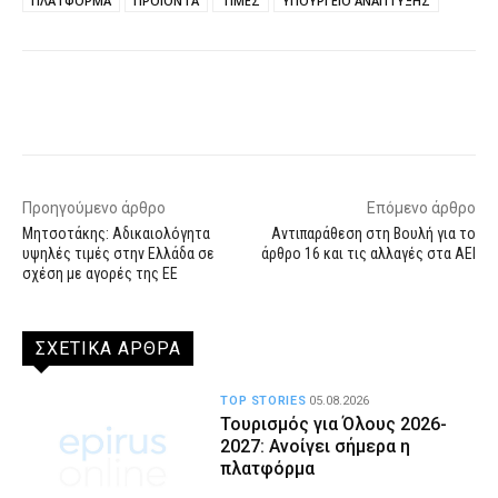
ΠΛΑΤΦΟΡΜΑ
ΠΡΟΪΌΝΤΑ
ΤΙΜΕΣ
ΥΠΟΥΡΓΕΙΟ ΑΝΑΠΤΥΞΗΣ
Facebook
X
WhatsApp
Email
Προηγούμενο άρθρο
Επόμενο άρθρο
Μητσοτάκης: Αδικαιολόγητα
Αντιπαράθεση στη Βουλή για το
υψηλές τιμές στην Ελλάδα σε
άρθρο 16 και τις αλλαγές στα ΑΕΙ
σχέση με αγορές της ΕΕ
ΣΧΕΤΙΚΑ ΑΡΘΡΑ
TOP STORIES
05.08.2026
Τουρισμός για Όλους 2026-
2027: Ανοίγει σήμερα η
πλατφόρμα