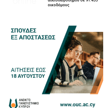
αδειοδωροσήμου σε 91.455
οικοδόμους