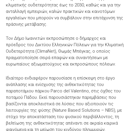
κλιματικής ουδετερότητας έως το 2030, καθώς και για την
ανταλλαγή εμπειριών, καλών πρακτικών και καινοτόμων
εργαλείων που μπορούν να συμβάλουν στην επιτάχυνση της
πράσινης μετάβασης.
Τον Δήμο Ιωαννιτών εκπροσώπησε ο δήμαρχος και
πρόεδρος του Δικτύου Ελληνικών Πόλεων για την Κλιματική
Ουδετερότητα (ClimaNet), Θωμάς Μπέγκας, ο οποίος
πραγματοποίησε σειρά επαφών και συναντήσεων με
ευρωπαίους αξιωματούχους και εκπροσώπους πόλεων.
Ιδιαίτερο ενδιαφέρον παρουσίασε η επίσκεψη στο έργο
ανάπλασης και ενίσχυσης της ανθεκτικότητας του
παραποτάμιου πάρκου Parco del Valentino, στις όχθες του
ποταμού Πάδου. Εκεί παρουσιάστηκαν παρεμβάσεις που
βασίζονται αποκλειστικά σε λύσεις που αξιοποιούν τις
λειτουργίες της φύσης (Nature Based Solutions – NBS), με
στόχο την αποκατάσταση του φυσικού περιβάλλοντος, τη
βελτίωση της ανθεκτικότητας απέναντι σε ακραία καιρικά
φαινόμενα και τη μείωση του κινδύνου πλημμυρών.