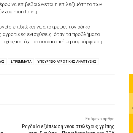
έρου να επιβεβαιώνεται η επιλεξιμότητα των
γχου monitoring.
γείο επιδιώκει να αποτρέψει τον άδικο
 αγροτικές ενισχύσεις, όταν τα προβλήματα
στοχίες και όχι σε ουσιαστική μη συμμόρφωση.
ΡΑΣ
ΣΤΡΕΜΜΑΤΑ
ΥΠΟΥΡΓΕΙΟ ΑΓΡΟΤΙΚΗΣ ΑΝΑΠΤΥΞΗΣ
p
Email
Τυπώνω
Viber
Επόμενο άρθρο
Ραγδαία εξάπλωση νέου στελέχους γρίπης