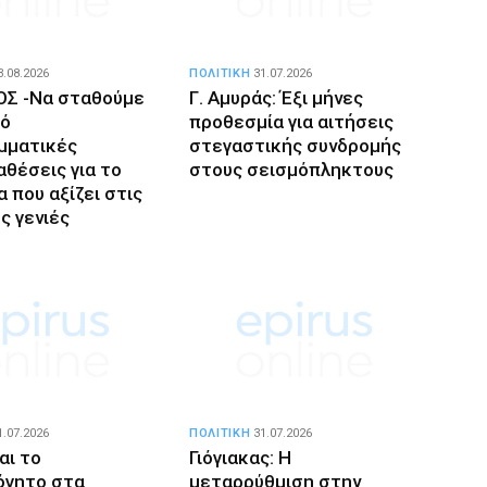
3.08.2026
ΠΟΛΙΤΙΚΗ
31.07.2026
ΙΟΣ -Να σταθούμε
Γ. Αμυράς: Έξι μήνες
πό
προθεσμία για αιτήσεις
μματικές
στεγαστικής συνδρομής
αθέσεις για το
στους σεισμόπληκτους
 που αξίζει στις
ς γενιές
1.07.2026
ΠΟΛΙΤΙΚΗ
31.07.2026
αι το
Γιόγιακας: Η
όγητο στα
μεταρρύθμιση στην