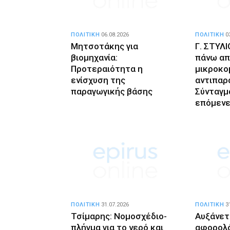
ΠΟΛΙΤΙΚΗ
06.08.2026
ΠΟΛΙΤΙΚΗ
0
Μητσοτάκης για
Γ. ΣΤΥΛ
βιομηχανία:
πάνω α
Προτεραιότητα η
μικροκο
ενίσχυση της
αντιπαρ
παραγωγικής βάσης
Σύνταγμα
επόμενε
ΠΟΛΙΤΙΚΗ
31.07.2026
ΠΟΛΙΤΙΚΗ
3
Τσίμαρης: Νομοσχέδιο-
Αυξάνετ
πλήγμα για το νερό και
αφορολ