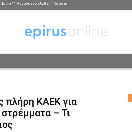
ν Τρίτη 11 Αυγούστου έλαβε η 46χρονη
ΟΣΩΠΑ
ΤΡΟΠΟΣ ΖΩΗΣ
ΑΦΙΕΡΩΜΑΤΑ
MO
ς πλήρη ΚΑΕΚ για
 στρέμματα – Τι
ιος