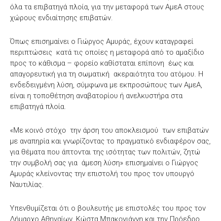
όλα τα επιβατηγά πλοία, για την μεταφορά των ΑμεΑ στους
χώρους ενδιαίτησης επιβατών.
Όπως επισημαίνει ο Γιώργος Αμυράς, έχουν καταγραφεί
περιπτώσεις κατά τις οποίες η μεταφορά από το αμαξίδιο
προς το κάθισμα – φορείο καθίσταται επίπονη έως και
απαγορευτική για τη σωματική ακεραιότητα του ατόμου. Η
ενδεδειγμένη λύση, σύμφωνα με εκπροσώπους των ΑμεΑ,
είναι η τοποθέτηση αναβατορίου ή ανελκυστήρα στα
επιβατηγά πλοία.
«Με κοινό στόχο την άρση του αποκλεισμού των επιβατών
με αναπηρία και γνωρίζοντας το πραγματικό ενδιαφέρον σας,
για θέματα που άπτονται της ισότητας των πολιτών, ζητώ
την συμβολή σας για άμεση λύση» επισημαίνει ο Γιώργος
Αμυράς κλείνοντας την επιστολή του προς τον υπουργό
Ναυτιλίας.
Υπενθυμίζεται ότι ο βουλευτής με επιστολές του προς τον
Δήμαρχο Αθηναίων, Κώστα Μπακογιάννη και την Πρόεδρο