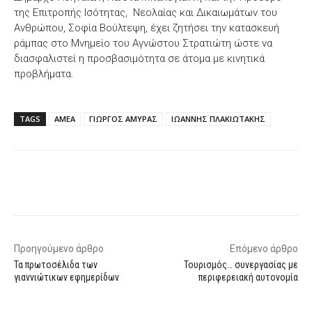
της Επιτροπής Ισότητας, Νεολαίας και Δικαιωμάτων του
Ανθρώπου, Σοφία Βούλτεψη, έχει ζητήσει την κατασκευή
ράμπας στο Μνημείο του Αγνώστου Στρατιώτη ώστε να
διασφαλιστεί η προσβασιμότητα σε άτομα με κινητικά
προβλήματα.
TAGS
ΑΜΕΑ
ΓΙΩΡΓΟΣ ΑΜΥΡΑΣ
ΙΩΑΝΝΗΣ ΠΛΑΚΙΩΤΑΚΗΣ
Facebook
X
WhatsApp
Email
Προηγούμενο άρθρο
Επόμενο άρθρο
Τα πρωτοσέλιδα των
Τουρισμός… συνεργασίας με
γιαννιώτικων εφημερίδων
περιφερειακή αυτονομία