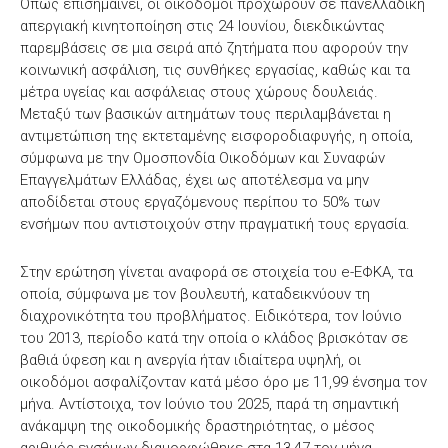
Όπως επισημαίνει, οι οικοδόμοι προχωρούν σε πανελλαδική
απεργιακή κινητοποίηση στις 24 Ιουνίου, διεκδικώντας
παρεμβάσεις σε μια σειρά από ζητήματα που αφορούν την
κοινωνική ασφάλιση, τις συνθήκες εργασίας, καθώς και τα
μέτρα υγείας και ασφάλειας στους χώρους δουλειάς.
Μεταξύ των βασικών αιτημάτων τους περιλαμβάνεται η
αντιμετώπιση της εκτεταμένης εισφοροδιαφυγής, η οποία,
σύμφωνα με την Ομοσπονδία Οικοδόμων και Συναφών
Επαγγελμάτων Ελλάδας, έχει ως αποτέλεσμα να μην
αποδίδεται στους εργαζόμενους περίπου το 50% των
ενσήμων που αντιστοιχούν στην πραγματική τους εργασία.
Στην ερώτηση γίνεται αναφορά σε στοιχεία του e-ΕΦΚΑ, τα
οποία, σύμφωνα με τον βουλευτή, καταδεικνύουν τη
διαχρονικότητα του προβλήματος. Ειδικότερα, τον Ιούνιο
του 2013, περίοδο κατά την οποία ο κλάδος βρισκόταν σε
βαθιά ύφεση και η ανεργία ήταν ιδιαίτερα υψηλή, οι
οικοδόμοι ασφαλίζονταν κατά μέσο όρο με 11,99 ένσημα τον
μήνα. Αντίστοιχα, τον Ιούνιο του 2025, παρά τη σημαντική
ανάκαμψη της οικοδομικής δραστηριότητας, ο μέσος