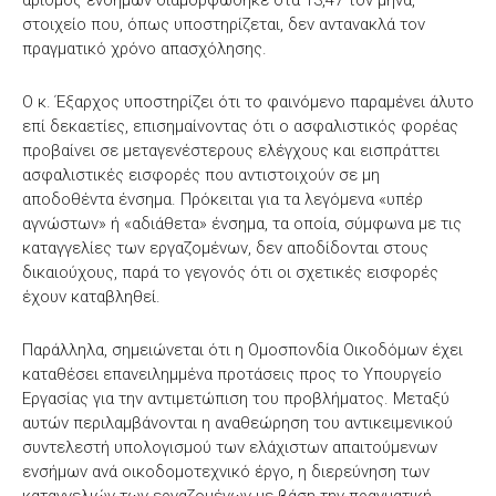
αριθμός ενσήμων διαμορφώθηκε στα 13,47 τον μήνα,
στοιχείο που, όπως υποστηρίζεται, δεν αντανακλά τον
πραγματικό χρόνο απασχόλησης.
Ο κ. Έξαρχος υποστηρίζει ότι το φαινόμενο παραμένει άλυτο
επί δεκαετίες, επισημαίνοντας ότι ο ασφαλιστικός φορέας
προβαίνει σε μεταγενέστερους ελέγχους και εισπράττει
ασφαλιστικές εισφορές που αντιστοιχούν σε μη
αποδοθέντα ένσημα. Πρόκειται για τα λεγόμενα «υπέρ
αγνώστων» ή «αδιάθετα» ένσημα, τα οποία, σύμφωνα με τις
καταγγελίες των εργαζομένων, δεν αποδίδονται στους
δικαιούχους, παρά το γεγονός ότι οι σχετικές εισφορές
έχουν καταβληθεί.
Παράλληλα, σημειώνεται ότι η Ομοσπονδία Οικοδόμων έχει
καταθέσει επανειλημμένα προτάσεις προς το Υπουργείο
Εργασίας για την αντιμετώπιση του προβλήματος. Μεταξύ
αυτών περιλαμβάνονται η αναθεώρηση του αντικειμενικού
συντελεστή υπολογισμού των ελάχιστων απαιτούμενων
ενσήμων ανά οικοδομοτεχνικό έργο, η διερεύνηση των