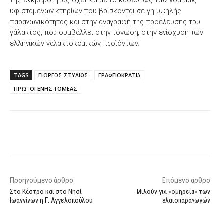
της εκκρεμότητας σχετικά με το καθεστώς των νομίμως
υφισταμένων κτηρίων που βρίσκονται σε γη υψηλής
παραγωγικότητας και στην αναγραφή της προέλευσης του
γάλακτος, που συμβάλλει στην τόνωση, στην ενίσχυση των
ελληνικών γαλακτοκομικών προϊόντων.
TAGS
ΓΙΩΡΓΟΣ ΣΤΥΛΙΟΣ
ΓΡΑΦΕΙΟΚΡΑΤΙΑ
ΠΡΩΤΟΓΕΝΗΣ ΤΟΜΕΑΣ
Facebook
X
WhatsApp
Email
Προηγούμενο άρθρο
Επόμενο άρθρο
Στο Κάστρο και στο Νησί
Μιλούν για «ομηρεία» των
Ιωαννίνων η Γ. Αγγελοπούλου
ελαιοπαραγωγών