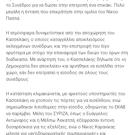
το Συνέδριο για να δώσει στην επιτροπή ένα στικάκι. Πολύ
μεγάλη η ένταση που επικράτησε στην ομιλία του Νίκου
Παππά.
Η ατμόσφαιρα δυναμιτίστηκε από την αποχώρηση του
Κασσελάκη, ο οποίος καταγγέλλει αποκλεισμούς
εκλεγμένων συνέδρων, και την επιστροφή του λίγο
αργότερα με στόχο την επαναφορά των δικών του όρων στη
διαδικασία. Με ανάρτηση του, ο Κασσελάκης δήλωσε ότι «η
Δημοκρατία δεν αποκλείει» και αρνήθηκε να εισέλθει στον
χώρο, εάν δεν επιτραπεί η είσοδος σε όλους τους
συνέδρους.
Η κατάσταση κλιμακώνεται, με αρκετούς υποστηρικτές του
Κασσελάκη να χτυπούν τις πόρτες για να εισέλθουν, ενώ
σημειώθηκαν λιποθυμίες στην είσοδο, οδηγώντας το ΕΚΑΒ
να παρέμβει. Μέλη του ΣΥΡΙΖΑ, όπως ο Ευάγγελος
Αντώναρος και η Μέλπω Λεκατσά, εξέφρασαν έντονη
δυσαρέσκεια για τις εξελίξεις, ενώ ο Νίκος Καρανίκας
μίλησε για «αντιδημοκρατικές συμπεριφορές» και