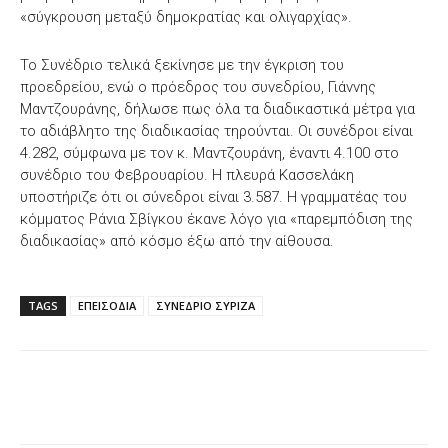
«σύγκρουση μεταξύ δημοκρατίας και ολιγαρχίας».
Το Συνέδριο τελικά ξεκίνησε με την έγκριση του
προεδρείου, ενώ ο πρόεδρος του συνεδρίου, Γιάννης
Μαντζουράνης, δήλωσε πως όλα τα διαδικαστικά μέτρα για
το αδιάβλητο της διαδικασίας τηρούνται. Οι συνέδροι είναι
4.282, σύμφωνα με τον κ. Μαντζουράνη, έναντι 4.100 στο
συνέδριο του Φεβρουαρίου. Η πλευρά Κασσελάκη
υποστήριζε ότι οι σύνεδροι είναι 3.587. Η γραμματέας του
κόμματος Ράνια Σβίγκου έκανε λόγο για «παρεμπόδιση της
διαδικασίας» από κόσμο έξω από την αίθουσα.
TAGS
ΕΠΕΙΣΟΔΙΑ
ΣΥΝΕΔΡΙΟ ΣΥΡΙΖΑ
Facebook
X
WhatsApp
Email