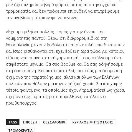
μας έχει πληρώσει βαρύ φόρο αίματος από την εγχώρια
τρομοκρατία και δεν πρόκειται επ ουδενί να επιτρέψουμε
την αναβίωση τέτοιων φαινομένων».
«Έχουμε μιλήσει πολλές φορές για την έννοια της
νομιμότητας παντού. Ξέρω ότι διάφοροι, ειδικά στη
Θεσσαλονίκη, έχουν ξεβολευτεί από καταλήψεις δεκαετιών
και ίσως αισθάνονται ότι έχει έρθει η ώρα τώρα για κάποιου
είδους νέα επαναστατική γυμναστική. Τους στέλνουμε ένα
σαφέστατο μήνυμα. Θα σας βρούμε και θα σας οδηγήσουμε
στη δικαιοσύνη. Και αυτό αποτελεί, πιστεύω, μια δέσμευση
όχι μόνο της παράταξής μας, αλλά και όλων των Ελλήνων
πολιτών που θέλουν μια κανονική ζωή χωρίς βία και χωρίς
τέτοια φαινόμενα, τα οποία μας έχουν τραυματίσει ως χώρα,
όχι μόνο ως παράταξη στο παρελθόν», κατέληξε ο
πρωθυπουργός.
TAGS
ΕΠΙΘΕΣΗ
ΘΕΣΣΑΛΟΝΙΚΗ
ΚΥΡΙΑΚΟΣ ΜΗΤΣΟΤΑΚΗΣ
ΤΡΟΜΟΚΡΑΤΙΑ