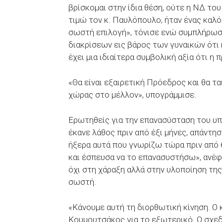
βρίσκομαι στην ίδια θέση, ούτε η ΝΔ του 
τιμώ τον κ. Παυλόπουλο, ήταν ένας καλό
σωστή επιλογή», τόνισε ενώ συμπλήρωσε
διακρίσεων εις βάρος των γυναικών ότι 
έχει μια ιδιαίτερα συμβολική αξία ότι η 
«Θα είναι εξαιρετική Πρόεδρος και θα τα
χώρας στο μέλλον», υπογράμμισε.
Ερωτηθείς για την επανασύσταση του υπ
έκανε λάθος πριν από έξι μήνες, απάντησ
ήξερα αυτά που γνωρίζω τώρα πριν από 6
και έσπευσα να το επανασυστήσω», ανέφ
όχι στη χάραξη αλλά στην υλοποίηση της
σωστή.
«Κάνουμε αυτή τη διορθωτική κίνηση. Ο κ
Κουμουτσάκος για το εξωτερικό. Ο σχεδ