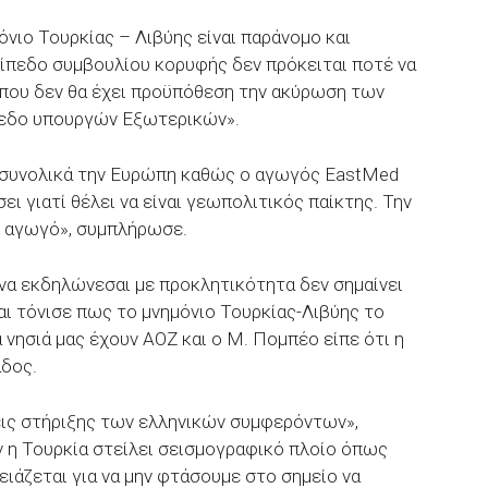
νιο Τουρκίας – Λιβύης είναι παράνομο και
πίπεδο συμβουλίου κορυφής δεν πρόκειται ποτέ να
η που δεν θα έχει προϋπόθεση την ακύρωση των
ίπεδο υπουργών Εξωτερικών».
ά συνολικά την Ευρώπη καθώς ο αγωγός EastMed
ει γιατί θέλει να είναι γεωπολιτικός παίκτης. Την
ο αγωγό», συμπλήρωσε.
 να εκδηλώνεσαι με προκλητικότητα δεν σημαίνει
αι τόνισε πως το μνημόνιο Τουρκίας-Λιβύης το
 νησιά μας έχουν ΑΟΖ και ο Μ. Πομπέο είπε ότι η
άδος.
ις στήριξης των ελληνικών συμφερόντων»,
ν η Τουρκία στείλει σεισμογραφικό πλοίο όπως
χρειάζεται για να μην φτάσουμε στο σημείο να