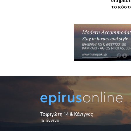
υπηρεσί
το κόστ
Τσιριγώτη 14 & Κάνιγγος
Ιωάννινα