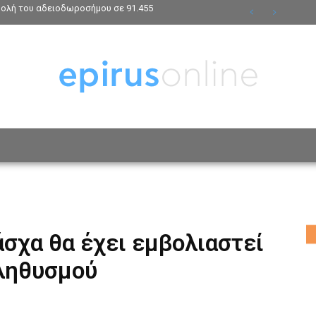
βολή του αδειοδωροσήμου σε 91.455
ΟΣΩΠΑ
ΤΡΟΠΟΣ ΖΩΗΣ
ΑΦΙΕΡΩΜΑΤΑ
MO
σχα θα έχει εμβολιαστεί
πληθυσμού