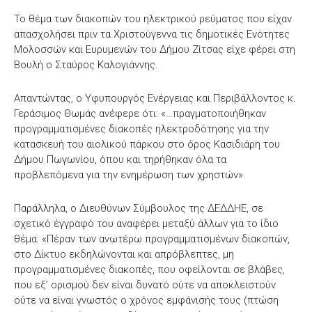
Το θέμα των διακοπών του ηλεκτρικού ρεύματος που είχαν
απασχολήσει πριν τα Χριστούγεννα τις δημοτικές Ενότητες
Μολοσσών και Ευρυμενών του Δήμου Ζίτσας είχε φέρει στη
Βουλή ο Σταύρος Καλογιάννης.
Απαντώντας, ο Υφυπουργός Ενέργειας και Περιβάλλοντος κ.
Γεράσιμος Θωμάς ανέφερε ότι: «…πραγματοποιήθηκαν
προγραμματισμένες διακοπές ηλεκτροδότησης για την
κατασκευή του αιολικού πάρκου στο όρος Κασιδιάρη του
Δήμου Πωγωνίου, όπου και τηρήθηκαν όλα τα
προβλεπόμενα για την ενημέρωση των χρηστών».
Παράλληλα, ο Διευθύνων Σύμβουλος της ΔΕΔΔΗΕ, σε
σχετικό έγγραφό του αναφέρει μεταξύ άλλων για το ίδιο
θέμα: «Πέραν των ανωτέρω προγραμματισμένων διακοπών,
στο Δίκτυο εκδηλώνονται και απρόβλεπτες, μη
προγραμματισμένες διακοπές, που οφείλονται σε βλάβες,
που εξ’ ορισμού δεν είναι δυνατό ούτε να αποκλειστούν
ούτε να είναι γνωστός ο χρόνος εμφάνισής τους (πτώση