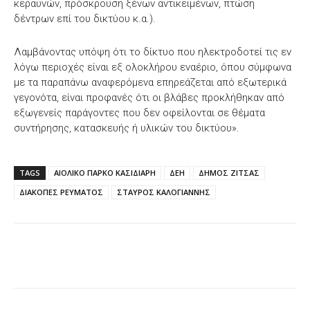
κεραυνών, πρόσκρουση ξένων αντικειμένων, πτώση
δέντρων επί του δικτύου κ.α.).
Λαμβάνοντας υπόψη ότι το δίκτυο που ηλεκτροδοτεί τις εν
λόγω περιοχές είναι εξ ολοκλήρου εναέριο, όπου σύμφωνα
με τα παραπάνω αναφερόμενα επηρεάζεται από εξωτερικά
γεγονότα, είναι προφανές ότι οι βλάβες προκλήθηκαν από
εξωγενείς παράγοντες που δεν οφείλονται σε θέματα
συντήρησης, κατασκευής ή υλικών του δικτύου».
TAGS
ΑΙΟΛΙΚΟ ΠΑΡΚΟ ΚΑΣΙΔΙΑΡΗ
ΔΕΗ
ΔΗΜΟΣ ΖΙΤΣΑΣ
ΔΙΑΚΟΠΕΣ ΡΕΥΜΑΤΟΣ
ΣΤΑΥΡΟΣ ΚΑΛΟΓΙΑΝΝΗΣ
Facebook
X
WhatsApp
Email